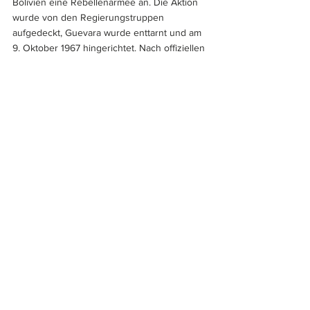
Bolivien eine Rebellenarmee an. Die Aktion 
wurde von den Regierungstruppen 
aufgedeckt, Guevara wurde enttarnt und am 
9. Oktober 1967 hingerichtet. Nach offiziellen 
Angaben wurde er im Kampf getötet. Sein 
Leichnam wurde aufgebahrt, die Bilder 
gingen um die ganze Welt. An manchen 
Stellen heißt es, das Jahr 1968 habe schon 
1967 mit dem Mord an "Che" Guevara 
begonnen. „Che lebt!“ skandierten viele 
Studenten und Kriegsgegner, und noch 
heute singen die Kinder in den Schulen 
Kubas „¡Seremos como el Che!“ („Wir werden 
sein wie Che!).
Elias Heindl
Literatur/Quellen:
Rüb, Matthias (2017): Che Guevara. 100 
Seiten. Ditzingen, Reclam
O‘Hagan, Sean (2004): Just a pretty 