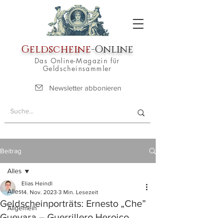
Geldscheine
-Online
Das Online-Magazin für
Geldscheinsammler
Newsletter abbonieren
Beitrag
Alles
Elias Heindl
Alles
14. Nov. 2023
3 Min. Lesezeit
Geldscheinporträts: Ernesto „Che”
Allgemein
Guevara – Guerrillero Heroico