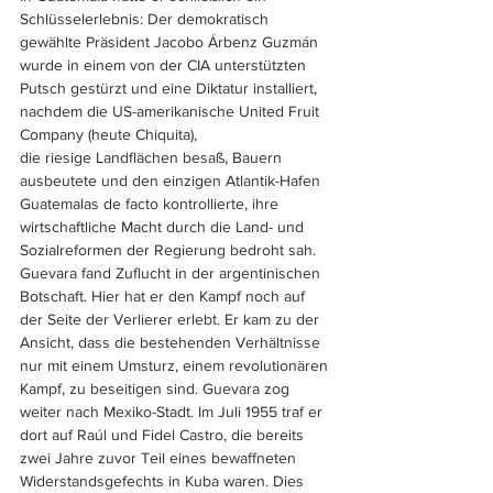
Schlüsselerlebnis: Der demokratisch 
gewählte Präsident Jacobo Árbenz Guzmán 
wurde in einem von der CIA unterstützten 
Putsch gestürzt und eine Diktatur installiert, 
nachdem die US-amerikanische United Fruit 
Company (heute Chiquita), 
die riesige Landflächen besaß, Bauern 
ausbeutete und den einzigen Atlantik-Hafen 
Guatemalas de facto kontrollierte, ihre 
wirtschaftliche Macht durch die Land- und 
Sozialreformen der Regierung bedroht sah. 
Guevara fand Zuflucht in der argentinischen 
Botschaft. Hier hat er den Kampf noch auf 
der Seite der Verlierer erlebt. Er kam zu der 
Ansicht, dass die bestehenden Verhältnisse 
nur mit einem Umsturz, einem revolutionären 
Kampf, zu beseitigen sind. Guevara zog 
weiter nach Mexiko-Stadt. Im Juli 1955 traf er 
dort auf Raúl und Fidel Castro, die bereits 
zwei Jahre zuvor Teil eines bewaffneten 
Widerstandsgefechts in Kuba waren. Dies 