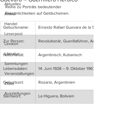
Aktuelles
Reihe zu Porträts bedeutender 
Persönlichkeiten auf Geldscheinen.
Artikel
Handel
​Geburtsname:
Ernesto Rafael Guevara de la Serna
Leserpost
Zur Person:
Revolutionär, Guerillaführer, Autor
Lexikon
Literatur
​Nationalität:
Argentinisch, Kubanisch
Sammlungen
​Lebensdaten:
14. Juni 1928 – 9. Oktober 1967
Veranstaltungen
​Geburtsort:
Rosario, Argentinien
Zitate
Ausstellungen
​Sterbeort:
La Higuera, Bolivien