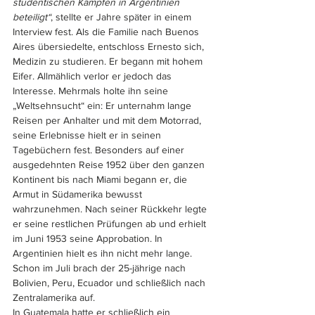
studentischen Kämpfen in Argentinien 
beteiligt“
, stellte er Jahre später in einem 
Interview fest. Als die Familie nach Buenos 
Aires übersiedelte, entschloss Ernesto sich, 
Medizin zu studieren. Er begann mit hohem 
Eifer. Allmählich verlor er jedoch das 
Interesse. Mehrmals holte ihn seine 
„Weltsehnsucht“ ein: Er unternahm lange 
Reisen per Anhalter und mit dem Motorrad, 
seine Erlebnisse hielt er in seinen 
Tagebüchern fest. Besonders auf einer 
ausgedehnten Reise 1952 über den ganzen 
Kontinent bis nach Miami begann er, die 
Armut in Südamerika bewusst 
wahrzunehmen. Nach seiner Rückkehr legte 
er seine restlichen Prüfungen ab und erhielt 
im Juni 1953 seine Approbation. In 
Argentinien hielt es ihn nicht mehr lange. 
Schon im Juli brach der 25-jährige nach 
Bolivien, Peru, Ecuador und schließlich nach 
Zentralamerika auf. 
In Guatemala hatte er schließlich ein 