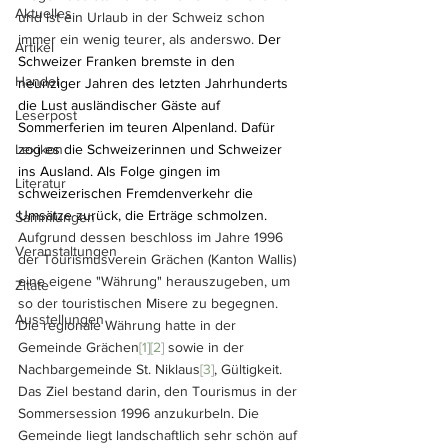
Aktuelles
und ist ein Urlaub in der Schweiz schon 
immer ein wenig teurer, als anderswo. 
Der 
Artikel
Schweizer Franken bremste in den 
Handel
neunziger Jahren des letzten Jahrhunderts 
die Lust ausländischer Gäste auf 
Leserpost
Sommerferien im teuren Alpenland. Dafür 
Lexikon
zog es die Schweizerinnen und Schweizer 
ins Ausland. Als Folge gingen im 
Literatur
schweizerischen Fremdenverkehr die 
Umsätze zurück, die Erträge schmolzen. 
Sammlungen
Aufgrund dessen beschloss im Jahre 1996 
Veranstaltungen
der Tourismusverein Grächen (Kanton Wallis) 
eine eigene "Währung" herauszugeben, um 
Zitate
so der touristischen Misere zu begegnen. 
Ausstellungen
Die regionale Währung hatte in der 
Gemeinde Grächen
[1][2]
 sowie in der 
Nachbargemeinde St. Niklaus
[3]
, Gültigkeit. 
Das Ziel bestand darin, den Tourismus in der 
Sommersession 1996 anzukurbeln. Die 
Gemeinde liegt landschaftlich sehr schön auf 