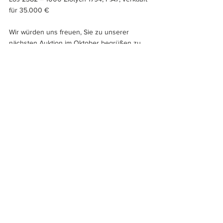
für 35.000 €
Wir würden uns freuen, Sie zu unserer 
nächsten Auktion im Oktober begrüßen zu 
dürfen. Falls Sie Fragen zu Banknoten haben 
oder einliefern möchten, kontaktieren Sie 
bitte unseren Spezialisten, Herrn Falk Quieß, 
Tel.:  0151/12425566 und vereinbaren einen 
Beratungstermin.
Zu den Auktionen und zum 
Nachverkauf
!
Handel
Alle ansehen
Ähnliche Beiträge