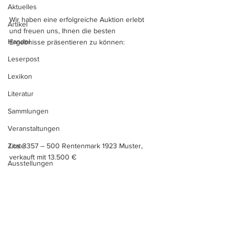
Aktuelles
Wir haben eine erfolgreiche Auktion erlebt 
Artikel
und freuen uns, Ihnen die besten 
Handel
Ergebnisse präsentieren zu können:
Leserpost
Lexikon
Literatur
Sammlungen
Veranstaltungen
Los 3357 – 500 Rentenmark 1923 Muster, 
Zitate
verkauft mit 13.500 €
Ausstellungen