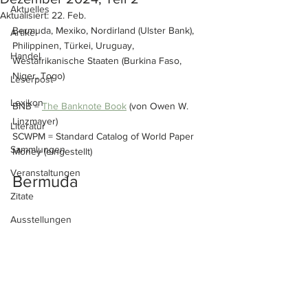
Aktuelles
Aktualisiert:
22. Feb.
Bermuda, Mexiko, Nordirland (Ulster Bank), 
Artikel
Philippinen, Türkei, Uruguay, 
Handel
Westafrikanische Staaten (Burkina Faso, 
Niger, Togo)
Leserpost
Lexikon
BNB = 
The Banknote Book
 (von Owen W. 
Linzmayer)
Literatur
SCWPM = Standard Catalog of World Paper 
Sammlungen
Money (eingestellt)
Veranstaltungen
Bermuda
Zitate
Ausstellungen