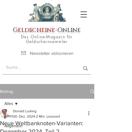
Geldscheine
-Online
Das Online-Magazin für
Geldscheinsammler
Newsletter abbonieren
Beitrag
Alles
Donald Ludwig
Alles
30. Dez. 2024
2 Min. Lesezeit
Neue Weltbanknoten-Varianten:
Allgemein
Dezember 2024, Teil 2