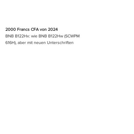
2000 Francs CFA von 2024
BNB B122Hx: wie BNB B122Hw (SCWPM 
616H), aber mit neuen Unterschriften 
(Coulibaly/Brou) und neuem Jahr (20)24 (die 
ersten beiden Stellen der Kontrollnummer 
geben das Ausgabejahr an). Buchstabe H = 
Niger.
Westafrikanische Staaten 
(Togo)