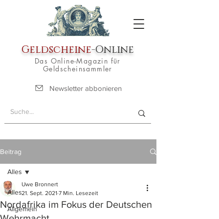
Geldscheine
-Online
Das Online-Magazin für
Geldscheinsammler
Newsletter abbonieren
Beitrag
Alles
Uwe Bronnert
Alles
21. Sept. 2021
7 Min. Lesezeit
Nordafrika im Fokus der Deutschen
Allgemein
Wehrmacht