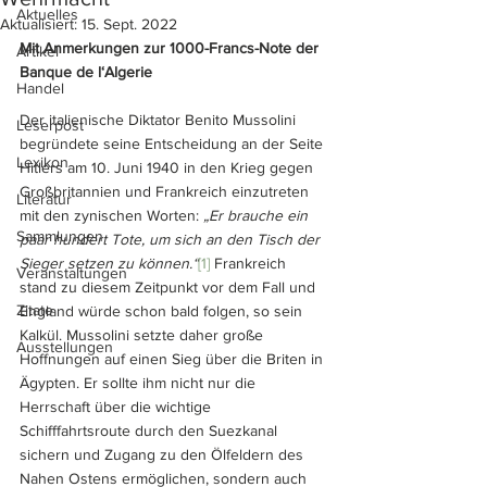
Aktuelles
Aktualisiert:
15. Sept. 2022
Mit Anmerkungen zur 1000-Francs-Note der 
Artikel
Banque de l‘Algerie
Handel
Der italienische Diktator Benito Mussolini 
Leserpost
begründete seine Entscheidung an der Seite 
Lexikon
Hitlers am 10. Juni 1940 in den Krieg gegen 
Großbritannien und Frankreich einzutreten 
Literatur
mit den zynischen Worten: 
„Er brauche ein 
Sammlungen
paar hundert Tote, um sich an den Tisch der 
Sieger setzen zu können.“
[1]
 Frankreich 
Veranstaltungen
stand zu diesem Zeitpunkt vor dem Fall und 
Zitate
England würde schon bald folgen, so sein 
Kalkül. Mussolini setzte daher große 
Ausstellungen
Hoffnungen auf einen Sieg über die Briten in 
Ägypten. Er sollte ihm nicht nur die 
Herrschaft über die wichtige 
Schifffahrtsroute durch den Suezkanal 
sichern und Zugang zu den Ölfeldern des 
Nahen Ostens ermöglichen, sondern auch 