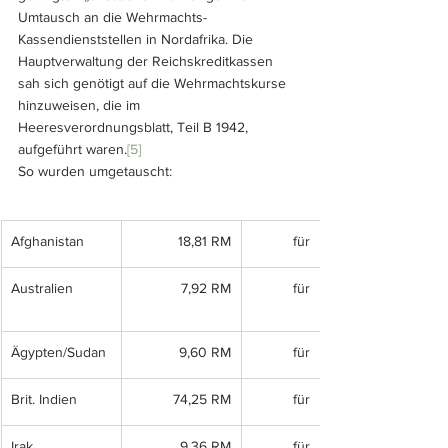
Umtausch an die Wehrmachts-
Kassendienststellen in Nordafrika. Die 
Hauptverwaltung der Reichskreditkassen 
sah sich genötigt auf die Wehrmachtskurse 
hinzuweisen, die im 
Heeresverordnungsblatt, Teil B 1942, 
aufgeführt waren.
[5]
So wurden umgetauscht:
Afghanistan 
18,81 RM
für
Australien
7,92 RM
für
​Ägypten/Sudan
9,60 RM
für
Brit. Indien 
74,25 RM
für
Irak
9,36 RM
für