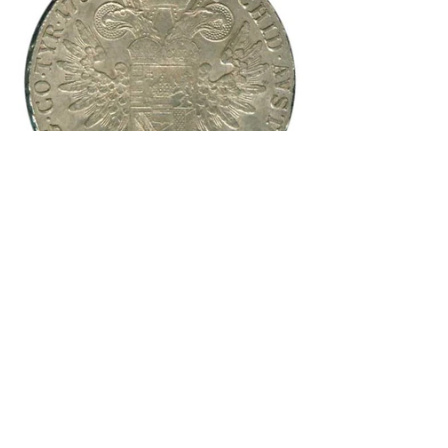
Abb. 2.1/2: Maria-Theresia-Taler, 1780 
(spätere Prägung), Vorder und Rückseite.
Welche Bedeutung der Maria-Theresien-
Taler noch in Afrika und auf der arabischen 
Halbinsel hatte, zeigt die Tatsache, dass im 
Oktober 1941 die Auslandsabwehr beim 
Reichsfinanzministerium den Antrag stellte, 
6.000 Taler der bereits seit dem 1. 
November 1858 in Österreich 