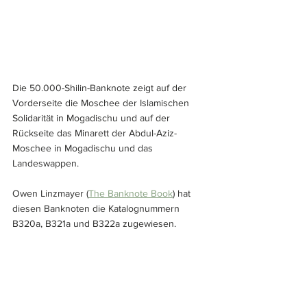
Die 50.000-Shilin-Banknote zeigt auf der 
Vorderseite die Moschee der Islamischen 
Solidarität in Mogadischu und auf der 
Rückseite das Minarett der Abdul-Aziz-
Moschee in Mogadischu und das 
Landeswappen.
Owen Linzmayer (
The Banknote Book
) hat 
diesen Banknoten die Katalognummern 
B320a, B321a und B322a zugewiesen.
Donald Ludwig
Weltbanknoten
Bauwerke
Donald Ludwig
Afrika
Tierwelt
Shilling
Somalia
Aktuelles