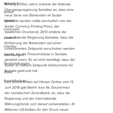
Aktuelles
Anfang 2010er-Jahre ordnete die föderale 
Übergangsregierung Somalias an, dass eine 
Artikel
neue Serie von Banknoten im Sudan 
Handel
gedruckt werden sollte (vermutlich von der 
Sudan Currency Printing Press, der 
Leserpost
staatlichen Druckerei). 2013 erklärte die 
neue föderale Regierung Somalias, dass die 
Lexikon
Einführung der Banknoten auf einen 
Literatur
unbestimmten Zeitpunkt verschoben werden 
würde, bis die Finanzinstitute in Somalia 
Sammlungen
gestärkt seien. Es ist nicht bestätigt, dass der 
Veranstaltungen
Sudan zu diesem Zeitpunkt Geldscheine für 
Somalia gedruckt hat.
Zitate
Ausstellungen
Laut einem Artikel auf Hiiraan Online vom 13. 
Juni 2018 gab Bashir Isse Ali, Gouverneur 
der somalischen Zentralbank, an, dass die 
Regierung und der Internationale 
Währungsfonds sich darauf vorbereiteten, 41 
Millionen US-Dollars für den Druck neuer 