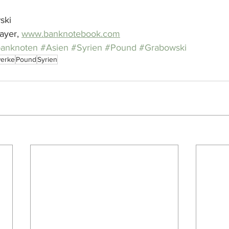
ski
yer, 
www.banknotebook.com
banknoten
#Asien
#Syrien
#Pound
#Grabowski
erke
Pound
Syrien