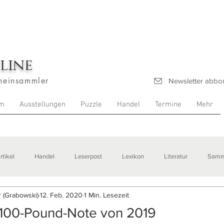
line
heinsammler
Newsletter abbo
m
Ausstellungen
Puzzle
Handel
Termine
Mehr
rtikel
Handel
Leserpost
Lexikon
Literatur
Samm
 (Grabowski)
12. Feb. 2020
1 Min. Lesezeit
stellungen
 100-Pound-Note von 2019