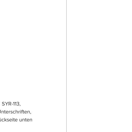
 SYR-113, 
ückseite unten 