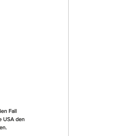
en Fall 
ie USA den 
en.