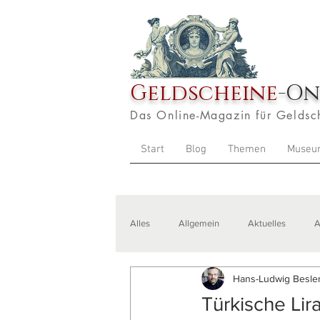
Geldscheine
-On
Das Online-Magazin für Geldsc
Start
Blog
Themen
Museu
Alles
Allgemein
Aktuelles
A
Hans-Ludwig Besler
Veranstaltungen
Zitate
Aus
Türkische Lir