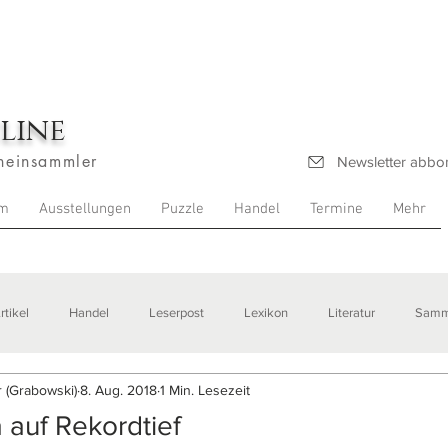
line
heinsammler
Newsletter abbo
m
Ausstellungen
Puzzle
Handel
Termine
Mehr
rtikel
Handel
Leserpost
Lexikon
Literatur
Samm
 (Grabowski)
8. Aug. 2018
1 Min. Lesezeit
stellungen
a auf Rekordtief