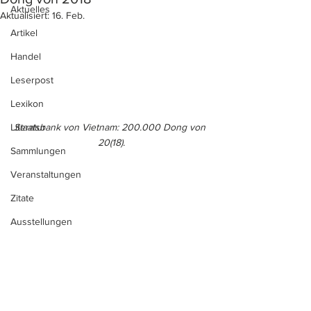
Aktuelles
Aktualisiert:
16. Feb.
Artikel
Handel
Leserpost
Lexikon
Staatsbank von Vietnam: 200.000 Dong von 
Literatur
20(18).
Sammlungen
Veranstaltungen
Zitate
Ausstellungen