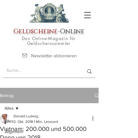
Geldscheine
-Online
Das Online-Magazin für
Geldscheinsammler
Newsletter abbonieren
Beitrag
Alles
Donald Ludwig
Alles
2. Okt. 2018
1 Min. Lesezeit
Vietnam: 200.000 und 500.000
Allgemein
Dong von 2018