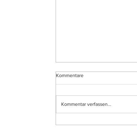
Kommentare
Kommentar verfassen...
Vietnam: Polymerscheine von
2019 im Umlauf (Teil 3)