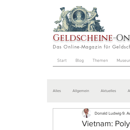
Geldscheine
-On
Das Online-Magazin für Geldsc
Start
Blog
Themen
Museu
Alles
Allgemein
Aktuelles
A
Donald Ludwig
9. A
Veranstaltungen
Zitate
Aus
Vietnam: Pol