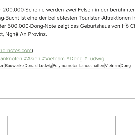
er 200.000-Scheine werden zwei Felsen in der berühmte
g-Bucht ist eine der beliebtesten Touristen-Attraktionen i
 der 500.000-Dong-Note zeigt das Geburtshaus von Hồ Ch
ct, Nghệ An Provinz.
mernotes.com
)
banknoten
#Asien
#Vietnam
#Dong
#Ludwig
ien
Bauwerke
Donald Ludwig
Polymernoten
Landschaften
Vietnam
Dong