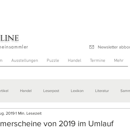
line
heinsammler
Newsletter abbo
m
Ausstellungen
Puzzle
Handel
Termine
Mehr
rtikel
Handel
Leserpost
Lexikon
Literatur
Samm
ug. 2019
1 Min. Lesezeit
stellungen
ymerscheine von 2019 im Umlauf