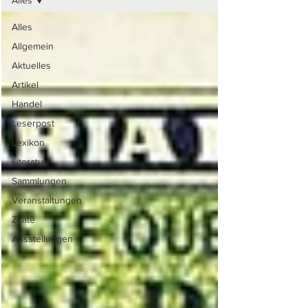
Alles
Alles
Allgemein
Aktuelles
Artikel
Handel
Leserpost
Lexikon
Literatur
Sammlungen
Veranstaltungen
Zitate
Ausstellungen