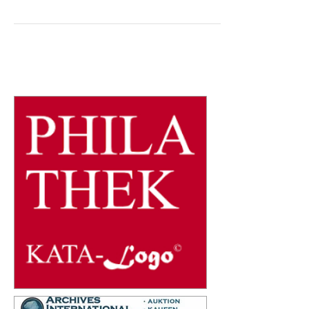
Durch die Conquista wurde das Staatsgebiet
des heutigen Panama Anfang des 16.
Jahrhunderts von Spanien erobert und
kolonialisiert. 1821...