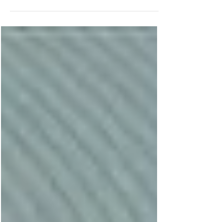
Banknote Book (von Owen W. Linzmayer)
SCWPM = Standard Catalog of World Paper
Money (eingestellt) Bolivien 100 Bolivianos, neue
Auflage BNB B420c: wie BNB B420b (SCWPM
nicht gelistet), aber mit einem neuen Motion-
gefensterten Sicherheitsfaden mit
entmetallisierter 100 und Ara, ohne
Druckerimpressum hinten rechts und Serie
(Suffix) B. Ghana 1 Cedi vom 04.03.2022 BNB
B155b: wie BNB B155a (SCWPM nicht gelistet),
aber mit neuem Datum (4th