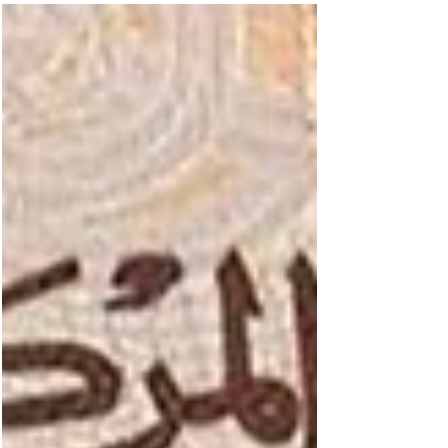
Staaten (Economic Community of West African
States, ECOWAS) ist eine regionale politische
und wirtschaftliche Union von fünfzehn Ländern
in Westafrika (Benin, Burkina Faso,
Elfenbeinküste, Gambia, Ghana, Guinea, Guinea-
Bissau, Kap Verde, Liberia, Mali, Niger, Nigeria,
Senegal, Sierra Leone und Togo). Zusammen
umfassen diese Länder eine Fläche von
5.114.162 Quadratkilometern und haben eine
geschätzte Bevölkerung von über 424,34 Mil