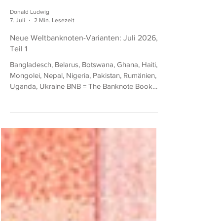
Donald Ludwig
7. Juli
2 Min. Lesezeit
Neue Weltbanknoten-Varianten: Juli 2026,
Teil 1
Bangladesch, Belarus, Botswana, Ghana, Haiti,
Mongolei, Nepal, Nigeria, Pakistan, Rumänien,
Uganda, Ukraine BNB = The Banknote Book
(von Owen W. Linzmayer) SCWPM = Standard
Catalog of World Paper Money (eingestellt)
Bangladesch 10 Taka, neue Auflage BNB
B366b: wie BNB B366a (SCWPM nicht gelistet),
aber mit neuer Unterschrift (Rahman). Belarus
200 Rubles von 2026 BNB B149a: wie BNB
B142 (SCWPM 42), aber mit neuer Unterschrift
(Golowtschenko), taktilen Linien am rechten und
lin