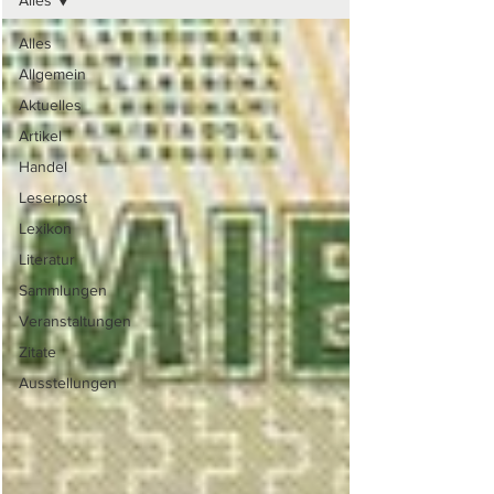
Alles
Alles
Allgemein
Aktuelles
Artikel
Handel
Leserpost
Lexikon
Literatur
Sammlungen
Veranstaltungen
Zitate
Ausstellungen