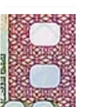
Am 22. Januar 2025 kündigte der Gouverneur
der Bank of Tanzania (BoT), Emmanuel Tutuba,
an, dass ab dem 1. Februar 2025 neue
tansanische Banknoten der Serie 2010 in Umlauf
gebracht werden, die die Unterschrift des
Finanzministers Dr. Mwigulu Nchemba und seine
eigene tragen. Der Gouverneur gab diese
Erklärung ab, als er Dr. Nchemba in den Büros
des Finanzministeriums in Dar es Salaam die
neuen Banknoten in den Stückelungen 1000,
2000, 5000 und 10.000 Schilling überreichte.
Fin