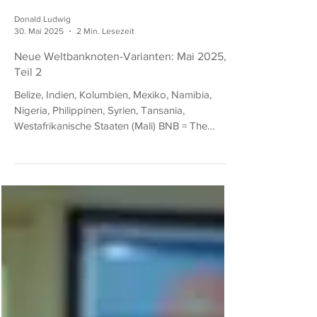
Donald Ludwig
30. Mai 2025
2 Min. Lesezeit
Neue Weltbanknoten-Varianten: Mai 2025,
Teil 2
Belize, Indien, Kolumbien, Mexiko, Namibia,
Nigeria, Philippinen, Syrien, Tansania,
Westafrikanische Staaten (Mali) BNB = The
Banknote Book (von Owen W. Linzmayer)
SCWPM = Standard Catalog of World Paper
Money (eingestellt) Belize 5 Dollars vom
01.12.2022 BNB B325i: wie BNB B325h (SCWPM
67), aber mit neuen Unterschriften (?/?/Sanchez)
und neuem Datum (1st. DECEMBER 2022).
Indien 100 Rupees von 2025 BNB B301h: wie
BNB B301g (SCWPM 112), aber mit neuen
Unterschriften (Sanjay M