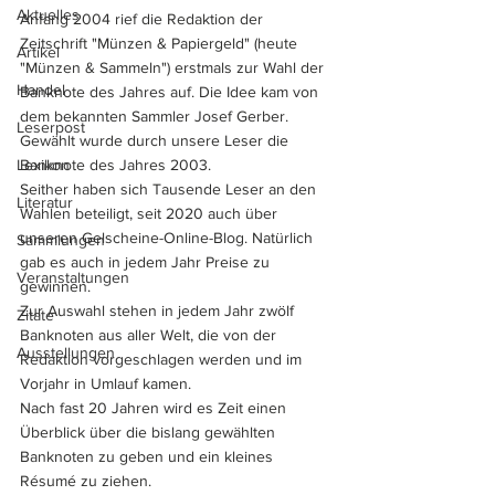
Aktuelles
Anfang 2004 rief die Redaktion der 
Zeitschrift "Münzen & Papiergeld" (heute 
Artikel
"Münzen & Sammeln") erstmals zur Wahl der 
Handel
Banknote des Jahres auf. Die Idee kam von 
dem bekannten Sammler Josef Gerber. 
Leserpost
Gewählt wurde durch unsere Leser die 
Lexikon
Banknote des Jahres 2003.
Seither haben sich Tausende Leser an den 
Literatur
Wahlen beteiligt, seit 2020 auch über 
unseren Gelscheine-Online-Blog. Natürlich 
Sammlungen
gab es auch in jedem Jahr Preise zu 
Veranstaltungen
gewinnen. 
Zur Auswahl stehen in jedem Jahr zwölf 
Zitate
Banknoten aus aller Welt, die von der 
Ausstellungen
Redaktion vorgeschlagen werden und im 
Vorjahr in Umlauf kamen.
Nach fast 20 Jahren wird es Zeit einen 
Überblick über die bislang gewählten 
Banknoten zu geben und ein kleines 
Résumé zu ziehen.