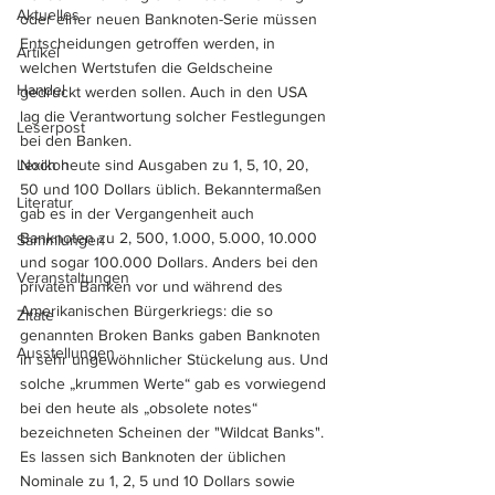
Aktuelles
oder einer neuen Banknoten-Serie müssen 
Entscheidungen getroffen werden, in 
Artikel
welchen Wertstufen die Geldscheine 
Handel
gedruckt werden sollen. Auch in den USA 
lag die Verantwortung solcher Festlegungen 
Leserpost
bei den Banken. 
Lexikon
Noch heute sind Ausgaben zu 1, 5, 10, 20, 
50 und 100 Dollars üblich. Bekanntermaßen 
Literatur
gab es in der Vergangenheit auch 
Banknoten zu 2, 500, 1.000, 5.000, 10.000 
Sammlungen
und sogar 100.000 Dollars. Anders bei den 
Veranstaltungen
privaten Banken vor und während des 
Amerikanischen Bürgerkriegs: die so 
Zitate
genannten Broken Banks gaben Banknoten 
Ausstellungen
in sehr ungewöhnlicher Stückelung aus. Und 
solche „krummen Werte“ gab es vorwiegend 
bei den heute als „obsolete notes“ 
bezeichneten Scheinen der "Wildcat Banks". 
Es lassen sich Banknoten der üblichen 
Nominale zu 1, 2, 5 und 10 Dollars sowie 