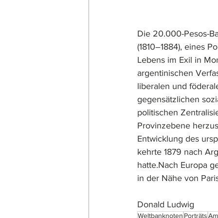
Die 20.000-Pesos-Ban
(1810–1884), eines P
Lebens im Exil in Mon
argentinischen Verfa
liberalen und föderal
gegensätzlichen sozi
politischen Zentralis
Provinzebene herzust
Entwicklung des ursp
kehrte 1879 nach Arg
hatte.Nach Europa ges
in der Nähe von Paris
Donald Ludwig
Weltbanknoten
Porträts
Am