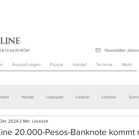
line
heinsammler
Newsletter abbo
m
Ausstellungen
Puzzle
Handel
Termine
Mehr
rtikel
Handel
Leserpost
Lexikon
Literatur
Samm
Okt. 2024
2 Min. Lesezeit
stellungen
 Eine 20.000-Pesos-Banknote kommt