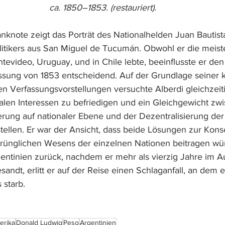
ca. 1850–1853. (restauriert).
knote zeigt das Porträt des Nationalhelden Juan Bautista
olitikers aus San Miguel de Tucumán. Obwohl er die meiste
tevideo, Uruguay, und in Chile lebte, beeinflusste er den 
ssung von 1853 entscheidend. Auf der Grundlage seiner k
en Verfassungsvorstellungen versuchte Alberdi gleichzeiti
alen Interessen zu befriedigen und ein Gleichgewicht zw
ierung auf nationaler Ebene und der Dezentralisierung de
ellen. Er war der Ansicht, dass beide Lösungen zur Kons
rünglichen Wesens der einzelnen Nationen beitragen wür
entinien zurück, nachdem er mehr als vierzig Jahre im A
andt, erlitt er auf der Reise einen Schlaganfall, an dem e
 starb.
erika
Donald Ludwig
Peso
Argentinien