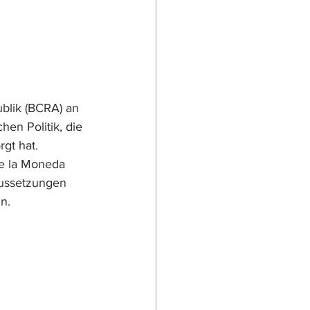
blik (BCRA) an 
en Politik, die 
gt hat. 
de la Moneda 
aussetzungen 
n.