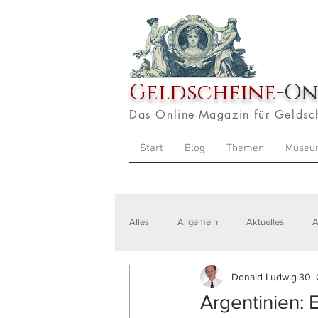
Geldscheine
-On
Das Online-Magazin für Geldsc
Start
Blog
Themen
Museu
Alles
Allgemein
Aktuelles
A
Donald Ludwig
30. 
Veranstaltungen
Zitate
Aus
Argentinien: