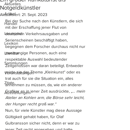
Aktuelles
Notgeldkünstler
Artikel
Aktualisiert:
21. Sept. 2023
Bei der Suche nach den Künstlern, die sich 
Handel
mit der Erschaffung jener Flut von 
Leserpost
deutschen Verkehrsausgaben und 
Serienscheinen beschäftigt haben, 
Lexikon
begegnen dem Forscher durchaus nicht nur 
zweitrangige Personen, auch eine 
Literatur
respektable Auswahl bedeutender 
Sammlungen
Zeitgenossen war daran beteiligt. Entweder 
reizte sie das Thema „Kleinkunst“ oder es 
Veranstaltungen
trat auch für sie die Situa­tion ein, alles 
Zitate
annehmen zu müssen, da, wie ein anderer 
Grafiker es in jener Zeit ausdrückte, 
„… mein 
Ausstellungen
Atelier an Kohlen arm, die Börse sehr leicht, 
der Hunger recht groß war.“
Nun, für viele Künstler mag diese Aus­sage 
Gültigkeit gehabt haben, für Olaf 
Gulbransson sicher nicht, denn er war zu 
jener Zeit recht angesehen und hatte 