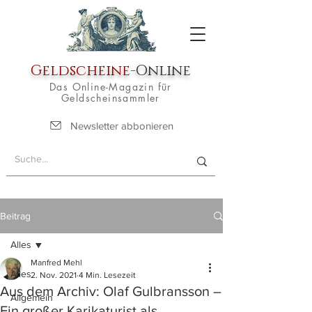
Geldscheine
-Online
Das Online-Magazin für
Geldscheinsammler
Newsletter abbonieren
Beitrag
Alles
Manfred Mehl
Alles
2. Nov. 2021
4 Min. Lesezeit
Aus dem Archiv: Olaf Gulbransson –
Allgemein
Ein großer Karikaturist als