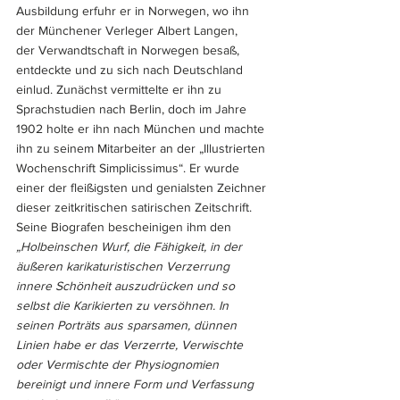
Ausbildung erfuhr er in Norwegen, wo ihn 
der Münchener Verleger Albert Langen, 
der Verwandtschaft in Norwegen besaß, 
entdeckte und zu sich nach Deutschland 
einlud. Zunächst vermittelte er ihn zu 
Sprachstudien nach Berlin, doch im Jahre 
1902 holte er ihn nach München und machte 
ihn zu seinem Mitarbeiter an der „Illustrierten 
Wochenschrift Simplicissimus“. Er wurde 
einer der fleißigsten und genialsten Zeichner 
dieser zeitkritischen satirischen Zeitschrift. 
Seine Biografen bescheinigen ihm den 
„Holbeinschen Wurf, die Fähigkeit, in der 
äußeren ka­ri­ka­tu­ris­ti­schen Verzerrung 
innere Schönheit auszudrücken und so 
selbst die Karikierten zu versöhnen. In 
seinen Porträts aus sparsamen, dünnen 
Linien habe er das Verzerrte, Verwischte 
oder Vermischte der Physiognomien 
bereinigt und innere Form und Verfassung 