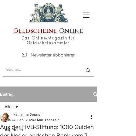
Geldscheine
-Online
Das Online-Magazin für
Geldscheinsammler
Newsletter abbonieren
Beitrag
Alles
Katharina Depner
Alles
4. Feb. 2020
1 Min. Lesezeit
Aus der HVB-Stiftung: 1000 Gulden
Allgemein
der Nederlandschen Bank vom 7.