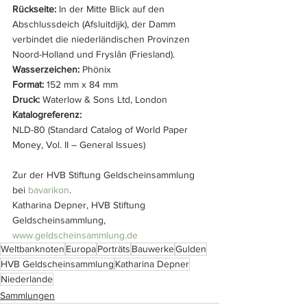
Rückseite: 
In der Mitte Blick auf den 
Abschlussdeich (Afsluitdijk), der Damm 
verbindet die niederländischen Provinzen 
Noord-Holland und Fryslân (Friesland).
Wasserzeichen:
 Phönix
Format:
 152 mm x 84 mm
Druck:
 Waterlow & Sons Ltd, London
Katalogreferenz:
NLD-80 (Standard Catalog of World Paper 
Money, Vol. II – General Issues)
Zur der HVB Stiftung Geldscheinsammlung 
bei 
bavarikon
.
Katharina Depner, HVB Stiftung 
Geldscheinsammlung, 
www.geldscheinsammlung.de
Weltbanknoten
Europa
Porträts
Bauwerke
Gulden
HVB Geldscheinsammlung
Katharina Depner
Niederlande
Sammlungen