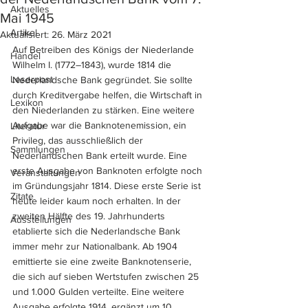
Aktuelles
Mai 1945
Artikel
Aktualisiert:
26. März 2021
Auf Betreiben des Königs der Niederlande 
Handel
Wilhelm I. (1772–1843), wurde 1814 die 
Leserpost
Nederlandsche Bank gegründet. Sie sollte 
durch Kreditvergabe helfen, die Wirtschaft in 
Lexikon
den Niederlanden zu stärken. Eine weitere 
Aufgabe war die Banknotenemission, ein 
Literatur
Privileg, das ausschließlich der 
Sammlungen
Nederlandschen Bank erteilt wurde. Eine 
erste Ausgabe von Banknoten erfolgte noch 
Veranstaltungen
im Gründungsjahr 1814. Diese erste Serie ist 
Zitate
heute leider kaum noch erhalten. In der 
zweiten Hälfte des 19. Jahrhunderts 
Ausstellungen
etablierte sich die Nederlandsche Bank 
immer mehr zur Nationalbank. Ab 1904 
emittierte sie eine zweite Banknotenserie, 
die sich auf sieben Wertstufen zwischen 25 
und 1.000 Gulden verteilte. Eine weitere 
Ausgabe erfolgte 1914, ergänzt um 10 