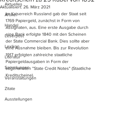
Aktuelles
Aktualisiert:
26. März 2021
Im Kaiserreich Russland gab der Staat seit 
Artikel
1769 Papiergeld, zunächst in Form von 
Handel
Assignaten, aus. Eine erste Ausgabe durch 
eine Bank erfolgte 1840 mit den Scheinen 
Leserpost
der State Commercial Bank. Dies sollte aber 
Lexikon
eine Ausnahme bleiben. Bis zur Revolution 
1917 erfolgten zahlreiche staatliche 
Literatur
Papiergeldausgaben in Form der 
Sammlungen
sogenannten "State Credit Notes" (Staatliche 
Kreditscheine). 
Veranstaltungen
Zitate
Ausstellungen