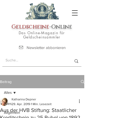
Geldscheine
-Online
Das Online-Magazin für
Geldscheinsammler
Newsletter abbonieren
Beitrag
Alles
Katharina Depner
Alles
29. Apr. 2019
1 Min. Lesezeit
Aus der HVB Stiftung: Staatlicher
Allgemein
Kreditschein zu 25 Rubel von 1892