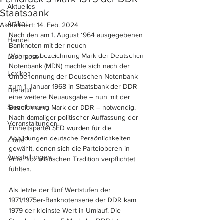
Aktuelles
Staatsbank
Artikel
Aktualisiert:
14. Feb. 2024
Nach den am 1. August 1964 ausgegebenen 
Handel
Banknoten mit der neuen 
Währungsbezeichnung Mark der Deutschen 
Leserpost
Notenbank (MDN) machte sich nach der 
Lexikon
Umbenennung der Deutschen Notenbank 
zum 1. Januar 1968 in Staatsbank der DDR 
Literatur
eine weitere Neuausgabe – nun mit der 
Sammlungen
Bezeichnung Mark der DDR – notwendig. 
Nach damaliger politischer Auffassung der 
Veranstaltungen
Einheitspartei SED wurden für die 
Abbildungen deutsche Persönlichkeiten 
Zitate
gewählt, denen sich die Parteioberen in 
Ausstellungen
einer sozialistischen Tradition verpflichtet 
fühlten.
Als letzte der fünf Wertstufen der 
1971/1975er-Banknotenserie der DDR kam 
1979 der kleinste Wert in Umlauf. Die 