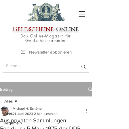
Geldscheine
-Online
Das Online-Magazin für
Geldscheinsammler
Newsletter abbonieren
Beitrag
Alles
Michael H. Schöne
Alles
21. Juni 2023
2 Min. Lesezeit
Aus privaten Sammlungen:
Allgemein
Fehldruck 5 Mark 1975 der DDR-