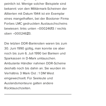
peinlich ist. Wenige solcher Beispiele sind 
bekannt: von den Militärmark-Scheinen der 
Alliierten mit Datum 1944 ist ein Exemplar 
eines mangelhaften, bei der Bostoner Firma 
Forbes LMC gedruckten Austauschscheins 
bewiesen: links unten –000246
1
3 / rechts 
oben –000246
2
3.
Die letzten DDR-Banknoten waren bis zum 
30. Juni 1990 gültig, man konnte sie aber 
noch bis zum 6. Juli 1990 bei Banken und 
Sparkassen in D-Mark umtauschen. 
Ambulante Händler nahmen DDR-Scheine 
deshalb noch bis dahin an. Sie wurden im 
Verhältnis 3 Mark Ost : 1 DM West 
eingewechselt. Für Seeleute und 
Auslandsmonteure galten andere 
Rücktauschzeiten.  