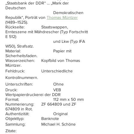
„Staatsbank der DDR“ ... „Mark der 
Deutschen 
				Demokratischen 
Republik“, Porträt von 
Thomas Müntzer
(1489–1525). 
Rückseite:		Staatswappen, 
Ernteszene mit Mähdrescher (Typ Fortschritt 
E 512) 
				und Lkw (Typ IFA 
W50), Strafsatz.
Material:			Papier mit 
Sicherheitsfaden.       
Wasserzeichen:	Kopfbild von Thomas 
Müntzer.
Fehldruck:		Unterschiedliche 
Kontrollnummern.
Unterschriften:		Ohne
Druck:			VEB 
Wertpapierdruckerei der DDR
Format:			112 mm x 50 mm
Nummerierung:	ZF 664809 und ZF 
674809 in Rot.
Authentizität:		Original
Objekttyp:		Banknote
Sammlung:		Michael H. Schöne
Zitate:			