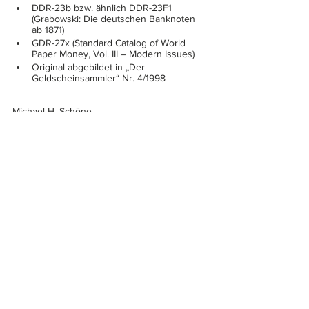
DDR-23b bzw. ähnlich DDR-23F1 
(Grabowski: Die deutschen Banknoten 
ab 1871)
GDR-27x (Standard Catalog of World 
Paper Money, Vol. III – Modern Issues)
Original abgebildet in „Der 
Geldscheinsammler“ Nr. 4/1998
Michael H. Schöne
Wenn auch Sie ein besonderes Stück aus 
einer Sammlung vorstellen möchten, dann 
schicken Sie einfach eine E-Mail an: 
info@geldscheine-online.com
.
Weltbanknoten
Europa
Deutschland
Porträts
Mark
Deutsche Banknoten
Michael H. Schöne
DDR
Landwirtschaft
Fehldrucke
Sammlung Schöne
Sammlungen