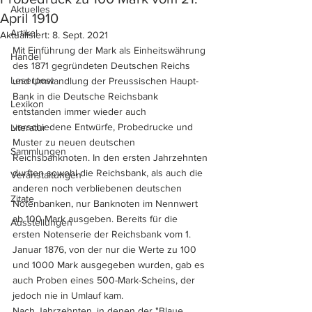
Aktuelles
April 1910
Artikel
Aktualisiert:
8. Sept. 2021
Mit Einführung der Mark als Einheitswährung 
Handel
des 1871 gegründeten Deutschen Reichs 
Leserpost
und Umwandlung der Preussischen Haupt-
Bank in die Deutsche Reichsbank 
Lexikon
entstanden immer wieder auch 
verschiedene Entwürfe, Probedrucke und 
Literatur
Muster zu neuen deutschen 
Sammlungen
Reichsbanknoten. In den ersten Jahrzehnten 
durften sowohl die Reichsbank, als auch die 
Veranstaltungen
anderen noch verbliebenen deutschen 
Zitate
Notenbanken, nur Banknoten im Nennwert 
ab 100 Mark ausgeben. Bereits für die 
Ausstellungen
ersten Notenserie der Reichsbank vom 1. 
Januar 1876, von der nur die Werte zu 100 
und 1000 Mark ausgegeben wurden, gab es 
auch Proben eines 500-Mark-Scheins, der 
jedoch nie in Umlauf kam.
Nach Jahrzehnten, in denen der "Blaue 