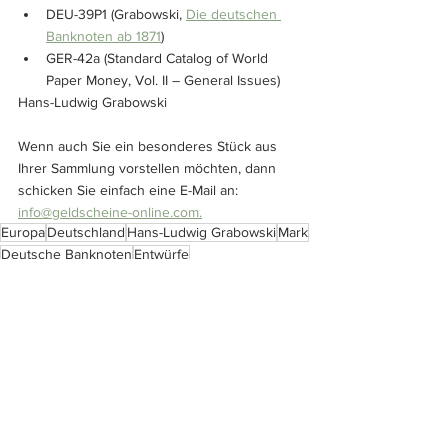
DEU-39P1 (Grabowski, 
Die deutschen 
Banknoten ab 1871
)
GER-42a (Standard Catalog of World 
Paper Money, Vol. II – General Issues)
Hans-Ludwig Grabowski
Wenn auch Sie ein besonderes Stück aus 
Ihrer Sammlung vorstellen möchten, dann 
schicken Sie einfach eine E-Mail an: 
info@geldscheine-online.com.
Europa
Deutschland
Hans-Ludwig Grabowski
Mark
Deutsche Banknoten
Entwürfe
Sammlung Grabowski
Musterscheine
Nicht ausgegeben
Sammlungen
Alle ansehen
Ähnliche Beiträge