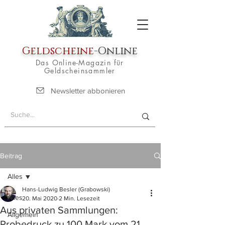
Geldscheine
-Online
Das Online-Magazin für
Geldscheinsammler
Newsletter abbonieren
Beitrag
Alles
Hans-Ludwig Besler (Grabowski)
Alles
20. Mai 2020
2 Min. Lesezeit
Aus privaten Sammlungen:
Allgemein
Probedruck zu 100 Mark vom 21.