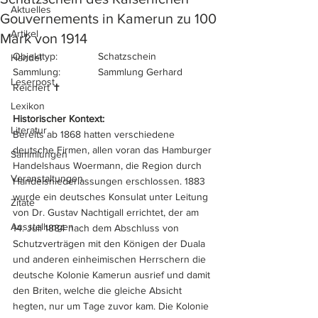
Aktuelles
Gouvernements in Kamerun zu 100
Artikel
Mark von 1914
Objekttyp:		Schatzschein
Handel
Sammlung:		Sammlung Gerhard 
Leserpost
Reichert ✝︎
Lexikon
Historischer Kontext:
Literatur
Bereits ab 1868 hatten verschiedene 
deutsche Firmen, allen voran das Hamburger 
Sammlungen
Handelshaus Woermann, die Region durch 
Veranstaltungen
Handelsniederlassungen erschlossen. 1883 
wurde ein deutsches Konsulat unter Leitung 
Zitate
von Dr. Gustav Nachtigall errichtet, der am 
Ausstellungen
14. Juli 1884 nach dem Abschluss von 
Schutzverträgen mit den Königen der Duala 
und anderen einheimischen Herrschern die 
deutsche Kolonie Kamerun ausrief und damit 
den Briten, welche die gleiche Absicht 
hegten, nur um Tage zuvor kam. Die Kolonie 