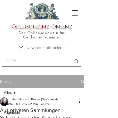
Geldscheine
-Online
Das Online-Magazin für
Geldscheinsammler
Newsletter abbonieren
Beitrag
Alles
Hans-Ludwig Besler (Grabowski)
Alles
7. Dez. 2022
2 Min. Lesezeit
Aus privaten Sammlungen:
Allgemein
Schatzschein des Kaiserlichen