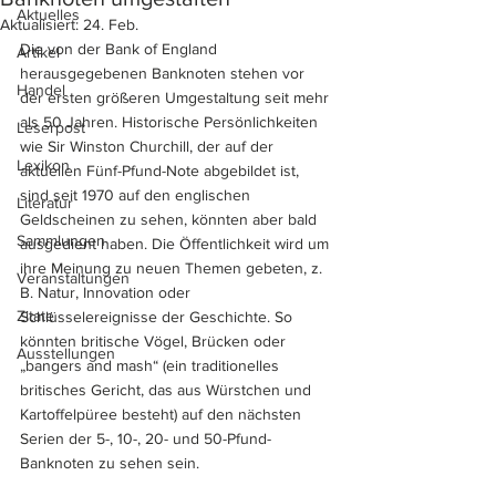
Aktuelles
Aktualisiert:
24. Feb.
Die von der Bank of England 
Artikel
herausgegebenen Banknoten stehen vor 
Handel
der ersten größeren Umgestaltung seit mehr 
als 50 Jahren. Historische Persönlichkeiten 
Leserpost
wie Sir Winston Churchill, der auf der 
Lexikon
aktuellen Fünf-Pfund-Note abgebildet ist, 
sind seit 1970 auf den englischen 
Literatur
Geldscheinen zu sehen, könnten aber bald 
Sammlungen
ausgedient haben. Die Öffentlichkeit wird um 
ihre Meinung zu neuen Themen gebeten, z. 
Veranstaltungen
B. Natur, Innovation oder 
Zitate
Schlüsselereignisse der Geschichte. So 
könnten britische Vögel, Brücken oder 
Ausstellungen
„bangers and mash“ (ein traditionelles 
britisches Gericht, das aus Würstchen und 
Kartoffelpüree besteht) auf den nächsten 
Serien der 5-, 10-, 20- und 50-Pfund-
Banknoten zu sehen sein.