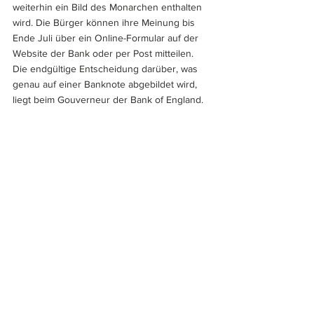
weiterhin ein Bild des Monarchen enthalten 
wird. Die Bürger können ihre Meinung bis 
Ende Juli über ein Online-Formular auf der 
Website der Bank oder per Post mitteilen. 
Die endgültige Entscheidung darüber, was 
genau auf einer Banknote abgebildet wird, 
liegt beim Gouverneur der Bank of England.
Es sind mehr als 4,7 Milliarden Banknoten 
der Bank of England im Umlauf, die 
zusammen einen Wert von rund 86 
Milliarden Pfund haben. Die Verwendung 
von Bargeld ist im Zuge der 
Weiterentwicklung der 
Zahlungsverkehrstechnologie auf 12 % der 
Transaktionen zurückgegangen, aber die 
Bank hat erklärt, dass sie Bargeld für 
diejenigen bereitstellen wird, die es 
verwenden möchten.