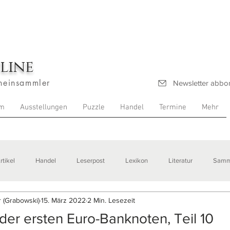
line
heinsammler
Newsletter abbo
m
Ausstellungen
Puzzle
Handel
Termine
Mehr
rtikel
Handel
Leserpost
Lexikon
Literatur
Samm
 (Grabowski)
15. März 2022
2 Min. Lesezeit
stellungen
der ersten Euro-Banknoten, Teil 10