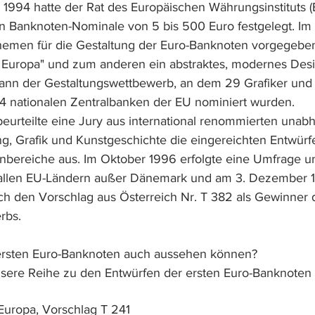
1994 hatte der Rat des Europäischen Währungsinstituts (E
n Banknoten-Nominale von 5 bis 500 Euro festgelegt. Im
emen für die Gestaltung der Euro-Banknoten vorgegeben
 in Europa" und zum anderen ein abstraktes, modernes Des
ann der Gestaltungswettbewerb, an dem 29 Grafiker und 
14 nationalen Zentralbanken der EU nominiert wurden.
urteilte eine Jury aus international renommierten unab
ng, Grafik und Kunstgeschichte die eingereichten Entwürf
nbereiche aus. Im Oktober 1996 erfolgte eine Umfrage u
llen EU-Ländern außer Dänemark und am 3. Dezember 1
ich den Vorschlag aus Österreich Nr. T 382 als Gewinner 
rbs.
 ersten Euro-Banknoten auch aussehen können?
nsere Reihe zu den Entwürfen der ersten Euro-Banknoten f
n Europa, Vorschlag T 241