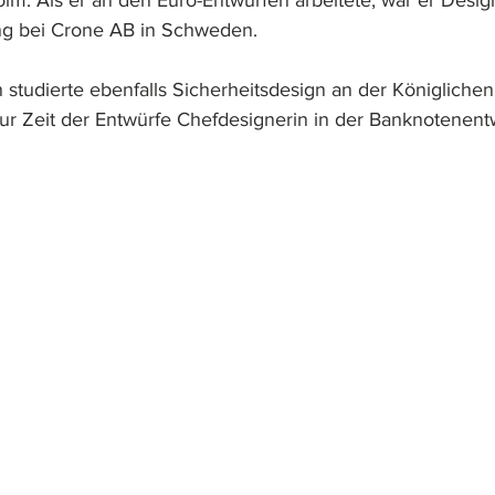
olm. Als er an den Euro-Entwürfen arbeitete, war er Design
g bei Crone AB in Schweden.
studierte ebenfalls Sicherheitsdesign an der Königlichen 
r Zeit der Entwürfe Chefdesignerin in der Banknotenentw