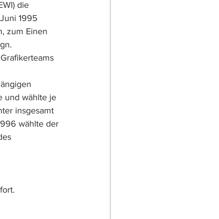
WI) die 
 Juni 1995 
, zum Einen 
ign.
Grafikerteams 
hängigen 
e und wählte je 
nter insgesamt 
996 wählte der 
des 
ort.