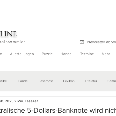
line
heinsammler
Newsletter abbo
m
Ausstellungen
Puzzle
Handel
Termine
Mehr
rtikel
Handel
Leserpost
Lexikon
Literatur
Samm
eb. 2023
2 Min. Lesezeit
stellungen
ralische 5-Dollars-Banknote wird nich