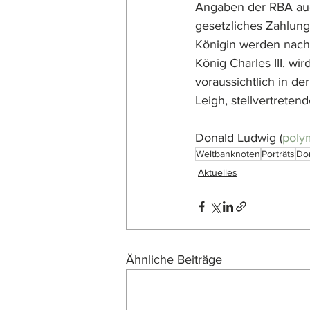
Angaben der RBA auc
gesetzliches Zahlung
Königin werden nach 
König Charles III. wi
voraussichtlich in d
Leigh, stellvertreten
Donald Ludwig (
poly
Weltbanknoten
Porträts
Do
Aktuelles
Ähnliche Beiträge