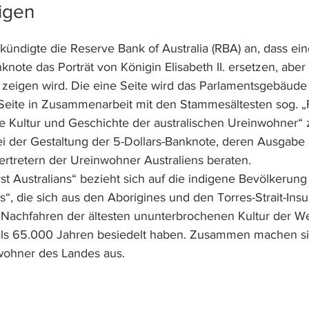
eigen
ündigte die Reserve Bank of Australia (RBA) an, dass ei
note das Porträt von Königin Elisabeth II. ersetzen, aber 
. zeigen wird. Die eine Seite wird das Parlamentsgebäude 
eite in Zusammenarbeit mit den Stammesältesten sog. „Fi
die Kultur und Geschichte der australischen Ureinwohner“
ei der Gestaltung der 5-Dollars-Banknote, deren Ausgabe
ertretern der Ureinwohner Australiens beraten.  
st Australians“ bezieht sich auf die indigene Bevölkerun
ns“, die sich aus den Aborigines und den Torres-Strait-Insu
achfahren der ältesten ununterbrochenen Kultur der Wel
 als 65.000 Jahren besiedelt haben. Zusammen machen si
wohner des Landes aus.