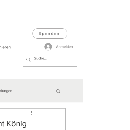
Spenden
nieren
Anmelden
lungen
t König