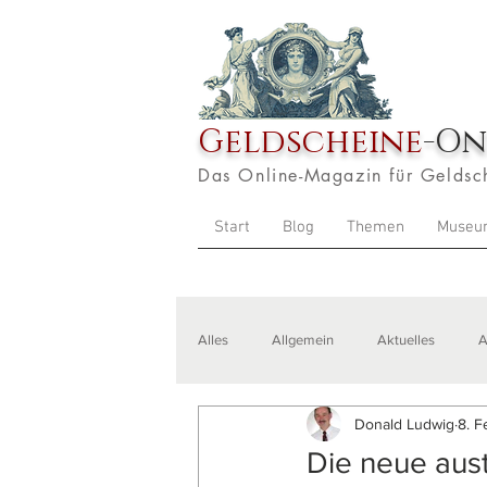
Geldscheine
-On
Das Online-Magazin für Geldsc
Start
Blog
Themen
Museu
Alles
Allgemein
Aktuelles
A
Donald Ludwig
8. F
Veranstaltungen
Zitate
Aus
Die neue aust