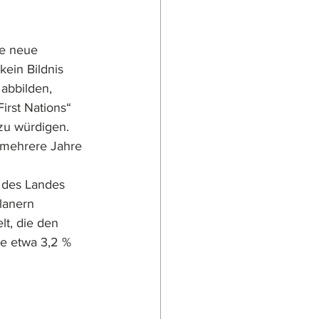
ne neue 
kein Bildnis 
abbilden, 
rst Nations“ 
 zu würdigen.
 mehrere Jahre 
g des Landes 
lanern 
t, die den 
e etwa 3,2 % 