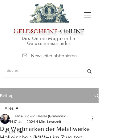
Geldscheine
-Online
Das Online-Magazin für
Geldscheinsammler
Newsletter abbonieren
Beitrag
Alles
Hans-Ludwig Besler (Grabowski)
Alles
17. Juni 2024
4 Min. Lesezeit
Die Wertmarken der Metallwerke
Allgemein
Holleischen (MWH) im Zweiten