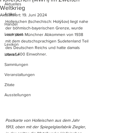
Aktuelles
Weltkrieg
Artikel
Aktualisiert:
19. Juni 2024
Holleischen (tschechisch: 
Holýšov
) liegt nahe 
Handel
der böhmisch-bayerischen Grenze, wurde 
Leserpost
nach dem Münchner Abkommen von 1938 
mit dem deutschsprachigen Sudetenland Teil 
Lexikon
des Deutschen Reichs und hatte damals 
etwa 1.400 Einwohner. 
Literatur
Sammlungen
Veranstaltungen
Zitate
Ausstellungen
Postkarte von Holleischen aus dem Jahr 
1913, oben mit der Spiegelglasfabrik Ziegler, 