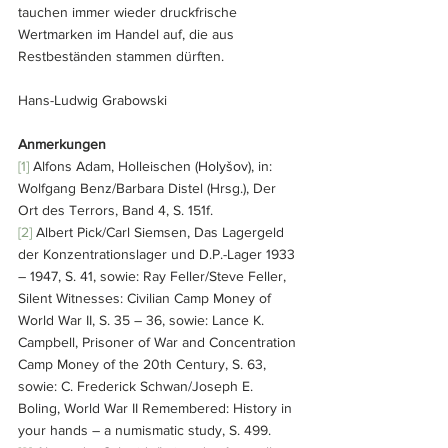
tauchen immer wieder druckfrische 
Wertmarken im Handel auf, die aus 
Restbeständen stammen dürften.
Hans-Ludwig Grabowski
Anmerkungen
[1] 
Alfons Adam, Holleischen (
Holyšov
), in: 
Wolfgang Benz/Barbara Distel (Hrsg.), Der 
Ort des Terrors, Band 4, S. 151f.
[2] 
Albert Pick/Carl Siemsen, Das Lagergeld 
der Konzentrationslager und D.P.-Lager 1933 
– 1947, S. 41, sowie: Ray Feller/Steve Feller, 
Silent Witnesses: Civilian Camp Money of 
World War II, S. 35 – 36, sowie: Lance K. 
Campbell, Prisoner of War and Concentration 
Camp Money of the 20th Century, S. 63, 
sowie: C. Frederick Schwan/Joseph E. 
Boling, World War II Remembered: History in 
your hands – a numismatic study, S. 499.