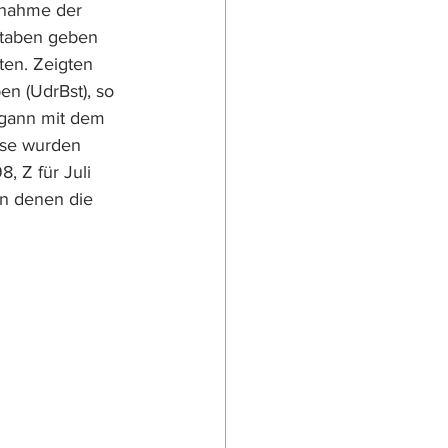
snahme der 
staben geben 
ten. Zeigten 
n (UdrBst), so 
egann mit dem 
ese wurden 
, Z für Juli 
n denen die 