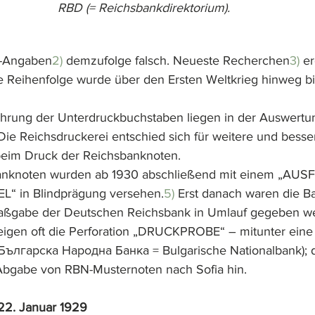
RBD (= Reichsbankdirektorium).
g-Angaben
2)
 demzufolge falsch. Neueste Recherchen
3)
 e
 Reihenfolge wurde über den Ersten Weltkrieg hinweg bi
hrung der Unterdruckbuchstaben liegen in der Auswertun
 Die Reichsdruckerei entschied sich für weitere und besse
beim Druck der Reichsbanknoten. 
banknoten wurden ab 1930 abschließend mit einem „AU
“ in Blindprägung versehen.
5)
 Erst danach waren die Ba
aßgabe der Deutschen Reichsbank in Umlauf gegeben we
igen oft die Perforation „DRUCKPROBE“ – mitunter eine 
 Българска Народна Банка = Bulgarische Nationalbank); da
 Abgabe von RBN-Musternoten nach Sofia hin.
22. Januar 1929