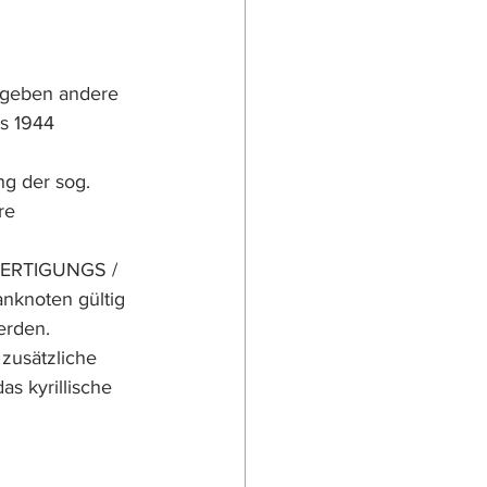
rgeben andere 
s 1944 
g der sog. 
re 
SFERTIGUNGS / 
nknoten gültig 
rden. 
zusätzliche 
s kyrillische 