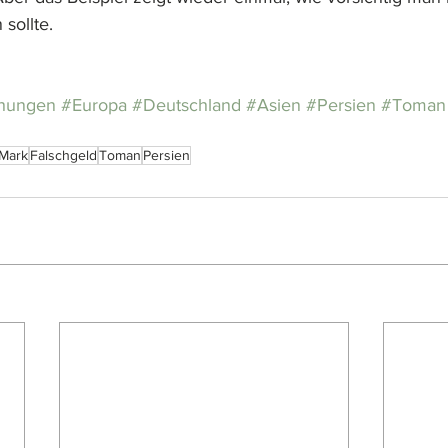
 sollte.
chungen
#Europa
#Deutschland
#Asien
#Persien
#Toman
Mark
Falschgeld
Toman
Persien