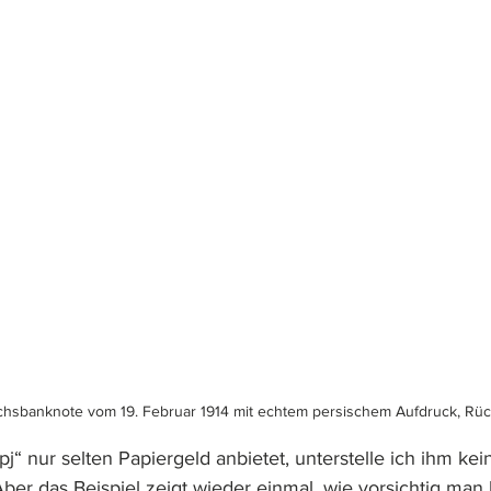
hsbanknote vom 19. Februar 1914 mit echtem persischem Aufdruck, Rück
pj“ nur selten Papiergeld anbietet, unterstelle ich ihm kei
ber das Beispiel zeigt wieder einmal, wie vorsichtig man