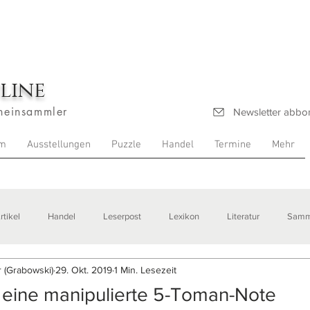
line
heinsammler
Newsletter abbo
m
Ausstellungen
Puzzle
Handel
Termine
Mehr
rtikel
Handel
Leserpost
Lexikon
Literatur
Samm
 (Grabowski)
29. Okt. 2019
1 Min. Lesezeit
stellungen
 eine manipulierte 5-Toman-Note