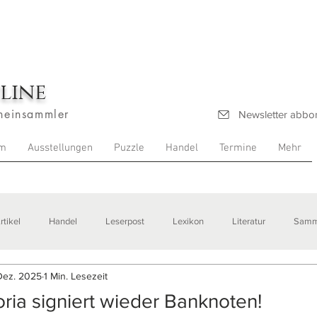
line
heinsammler
Newsletter abbo
m
Ausstellungen
Puzzle
Handel
Termine
Mehr
rtikel
Handel
Leserpost
Lexikon
Literatur
Samm
Dez. 2025
1 Min. Lesezeit
stellungen
oria signiert wieder Banknoten!