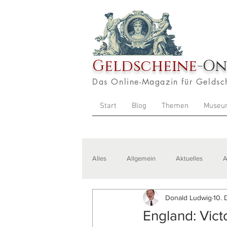
Geldscheine
-On
Das Online-Magazin für Geldsc
Start
Blog
Themen
Museu
Alles
Allgemein
Aktuelles
A
Donald Ludwig
10. 
Veranstaltungen
Zitate
Aus
England: Vict