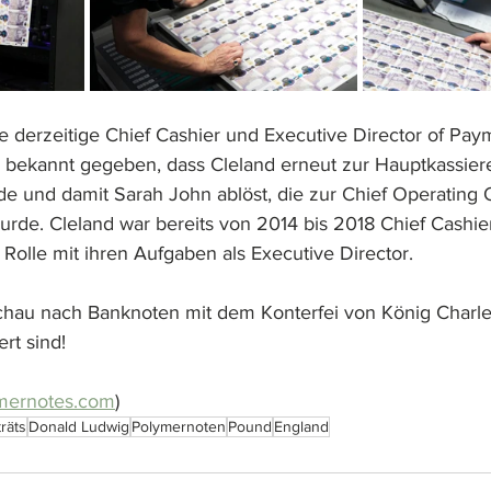
die derzeitige Chief Cashier und Executive Director of Pay
bekannt gegeben, dass Cleland erneut zur Hauptkassiere
e und damit Sarah John ablöst, die zur Chief Operating O
urde. Cleland war bereits von 2014 bis 2018 Chief Cashier
Rolle mit ihren Aufgaben als Executive Director.
chau nach Banknoten mit dem Konterfei von König Charles I
ert sind!
mernotes.com
)
räts
Donald Ludwig
Polymernoten
Pound
England