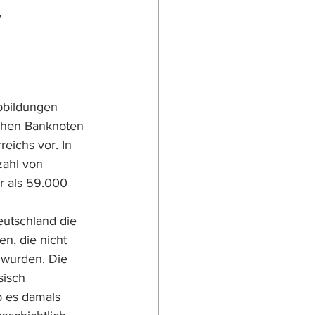
 
bbildungen 
chen Bank­noten 
eichs vor. In 
zahl von 
r als 59.000 
utschland die 
n, die nicht 
 wurden. Die 
isch  
b es damals 