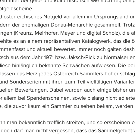
ammler der geld- und kulturhistorisch wie auch regionalg
otgeldscheine. 
 österreichisches Notgeld vor allem im Ursprungsland u
ndern der ehemaligen Donau-Monarchie gesammelt. Trotz 
ngen (Kreunz, Meirhofer, Mayer und digital Scholz), die 
fehlte es an einem repräsentativen Katalogwerk, das die ö
menfasst und aktuell bewertet. Immer noch galten desha
ksch aus dem Jahr 1971 bzw. Jaksch/Pick zu Normalserien
diese hinlänglich bekannte Schwächen aufwiesen. Die be
lassen das Herz jedes Österreich-Sammlers höher schlag
nd Sonderserien mit ihren zum Teil vielfältigen Varianten
uellen Bewertungen. Dabei wurden auch einige bisher u
r allem bei Spendenscheinen, sowie bislang nicht edierte
ne, die zuvor kaum ein Sammler zu sehen bekam, werden 
 man bekanntlich trefflich streiten, und so erscheinen e
doch darf man nicht vergessen, dass das Sammelgebiet 