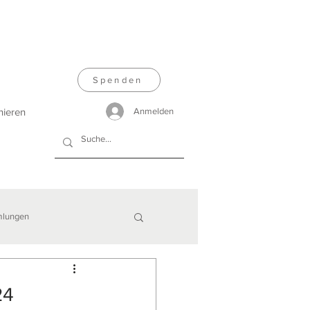
Spenden
nieren
Anmelden
lungen
24