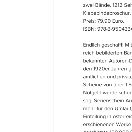
zwei Bände, 1212 Seit
Klebebindebroschur,
Preis: 79,90 Euro. 
ISBN: 978-3-9504334
Endlich geschafft! M
reich bebilderten Bä
bekannten Autoren-Du
den 1920er Jahren ga
amtlichen und priva
Scheine von über 1.5
Notgeld wurde schon
sog. Serienschein-Aus
mehr für den Umlauf,
Einteilung in österre
erschienenen Werke v