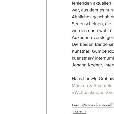
fehlenden aktuellen 
war, aus dem es nun 
Ähnliches geschah du
Serienscheinen, die 
werden dann wohl öst
Auktionen versteiger
Die beiden Bände sin
Künstner, Gumpendorf
kuenstner@internumis
Johann Kodnar, Inter
Hans-Ludwig Grabow
Münzen & Sammeln
#Weltbanknoten
#Eu
Europa
Notgeld
Kataloge
Ö
Literatur