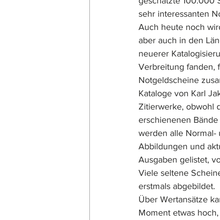
geschätzte 100.000 S
sehr interessanten N
Auch heute noch wird
aber auch in den Lä
neuerer Katalogisieru
Verbreitung fanden, 
Notgeldscheine zusam
Kataloge von Karl Ja
Zitierwerke, obwohl 
erschienenen Bände 
werden alle Normal- u
Abbildungen und akt
Ausgaben gelistet, vo
Viele seltene Schei
erstmals abgebildet.
Über Wertansätze kann
Moment etwas hoch, 