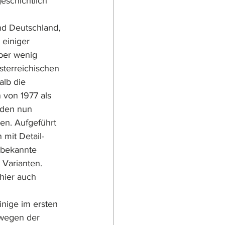
eschichtlich 
nd Deutschland, 
einiger 
aber wenig 
sterreichischen 
lb die 
 von 1977 als 
iden nun 
en. Aufgeführt 
 mit Detail-
nbekannte 
 Varianten. 
hier auch 
inige im ersten 
wegen der 