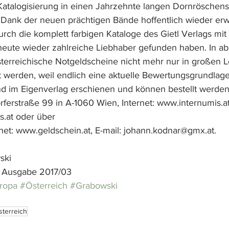
Katalogisierung in einen Jahrzehnte langen Dorn­röschensc
Dank der neuen prächtigen Bände hoffentlich wieder erw
rch die komplett farbigen Kataloge des Gietl Verlags mi
heute wieder zahlreiche Liebhaber gefunden haben. In ab
erreichische Notgeldscheine nicht mehr nur in großen Lo
t werden, weil endlich eine aktuelle Bewertungsgrundlage 
d im Eigenverlag erschienen und können bestellt werden
erstraße 99 in A-1060 Wien, Internet: www.internumis.at,
.at oder über 
net: www.geldschein.at, E-mail: johann.kodnar@gmx.at.
ski
, Ausgabe 2017/03
ropa
#Österreich
#Grabowski
sterreich