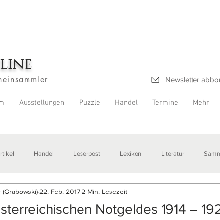
line
heinsammler
Newsletter abbo
m
Ausstellungen
Puzzle
Handel
Termine
Mehr
rtikel
Handel
Leserpost
Lexikon
Literatur
Samm
 (Grabowski)
22. Feb. 2017
2 Min. Lesezeit
stellungen
sterreichischen Notgeldes 1914 – 19