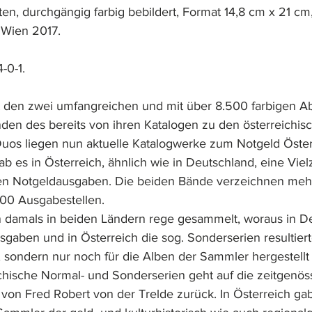
en, durchgängig farbig bebildert, Format 14,8 cm x 21 cm,
 Wien 2017. 
-0-1.
it den zwei umfangreichen und mit über 8.500 farbigen A
nden des bereits von ihren Katalogen zu den österreichis
os liegen nun aktuelle Katalogwerke zum Notgeld Österr
b es in Österreich, ähnlich wie in Deutschland, eine Viel
ten Notgeldausgaben. Die beiden Bände verzeichnen meh
00 Ausgabestellen. 
 damals in beiden Ländern rege gesammelt, woraus in De
gaben und in Österreich die sog. Sonderserien resultierte
 sondern nur noch für die Alben der Sammler hergestellt
ichische Normal- und Sonderserien geht auf die zeitgenöss
on Fred Robert von der Trelde zurück. In Österreich ga