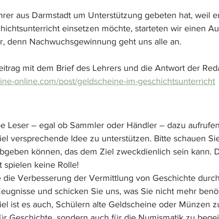
rer aus Darmstadt um Unterstützung gebeten hat, weil e
ichtsunterricht einsetzen möchte, starteten wir einen Auf
, denn Nachwuchsgewinnung geht uns alle an.
eitrag mit dem Brief des Lehrers und die Antwort der Red
ine-online.com/post/geldscheine-im-geschichtsunterricht
be Leser – egal ob Sammler oder Händler – dazu aufrufen
el versprechende Idee zu unterstützen. Bitte schauen Sie
bgeben können, das dem Ziel zweckdienlich sein kann. D
spielen keine Rolle! 
ie die Verbesserung der Vermittlung von Geschichte durch
Zeugnisse und schicken Sie uns, was Sie nicht mehr benö
el ist es auch, Schülern alte Geldscheine oder Münzen 
 für Geschichte, sondern auch für die Numismatik zu begei