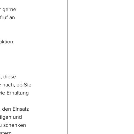
r gerne 
ruf an 
aktion:
, diese 
 nach, ob Sie 
ie Erhaltung 
 den Einsatz 
tigen und 
zu schenken 
stern.