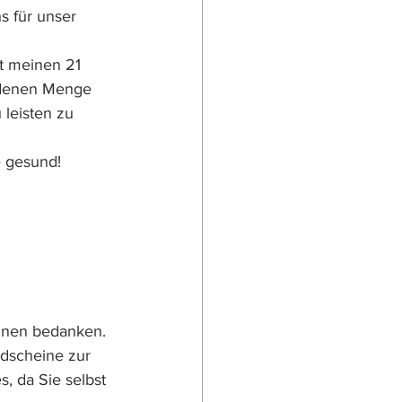
 für unser 
t meinen 21 
idenen Menge 
leisten zu 
 gesund!
Ihnen bedanken.
ldscheine zur 
, da Sie selbst 