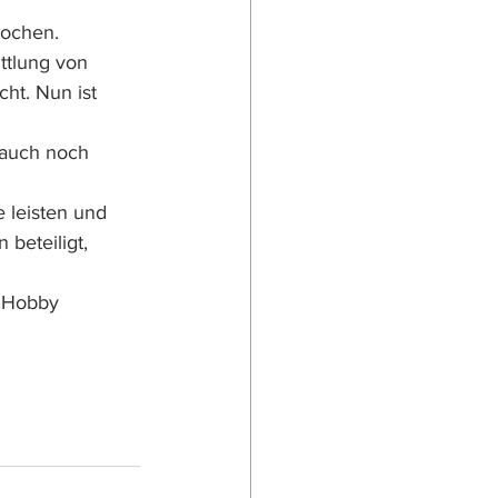
rochen. 
ttlung von 
ht. Nun ist 
 auch noch 
e leisten und 
beteiligt, 
m Hobby