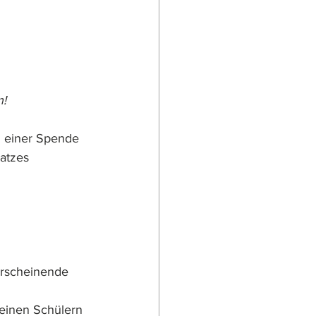
n!
g einer Spende 
atzes 
erscheinende 
seinen Schülern 