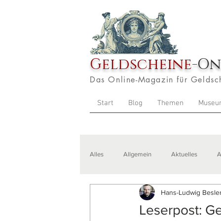
Geldscheine
-On
Das Online-Magazin für Geldsc
Start
Blog
Themen
Museu
Alles
Allgemein
Aktuelles
A
Hans-Ludwig Besler
Veranstaltungen
Zitate
Aus
Leserpost: Ge