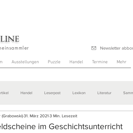
line
heinsammler
Newsletter abbo
m
Ausstellungen
Puzzle
Handel
Termine
Mehr
rtikel
Handel
Leserpost
Lexikon
Literatur
Samm
 (Grabowski)
31. März 2021
3 Min. Lesezeit
stellungen
ldscheine im Geschichtsunterricht