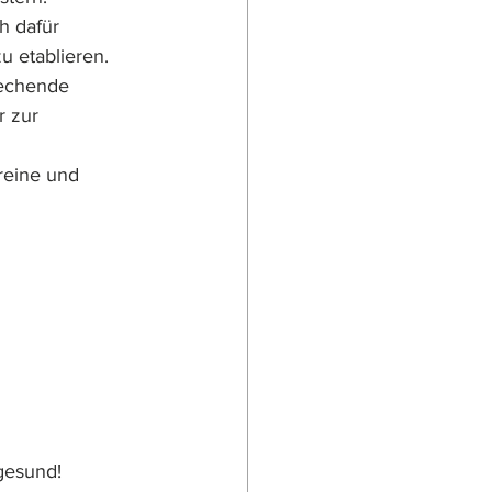
h dafür 
u etablieren.
rechende 
r zur 
reine und 
gesund!