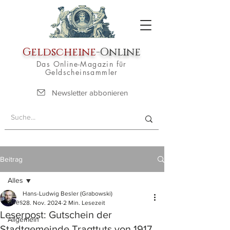
Geldscheine
-Online
Das Online-Magazin für
Geldscheinsammler
Newsletter abbonieren
Beitrag
Alles
Hans-Ludwig Besler (Grabowski)
Alles
28. Nov. 2024
2 Min. Lesezeit
Leserpost: Gutschein der
Allgemein
Stadtgemeinde Tragttuts von 1917