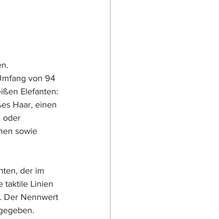
n. 
 Umfang von 94 
ßen Elefanten: 
es Haar, einen 
 oder 
inen sowie 
ten, der im 
 taktile Linien 
g. Der Nennwert 
ngegeben.