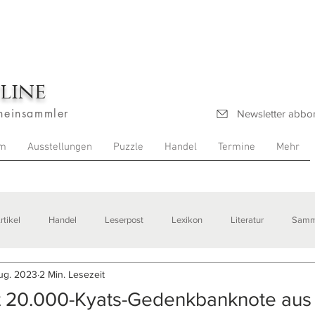
line
heinsammler
Newsletter abbo
m
Ausstellungen
Puzzle
Handel
Termine
Mehr
rtikel
Handel
Leserpost
Lexikon
Literatur
Samm
ug. 2023
2 Min. Lesezeit
stellungen
t 20.000-Kyats-Gedenkbanknote aus