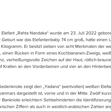
 Elefant „Rahta Nandaka“ wurde am 23. Juli 2022 gebore
r Geburt war das Elefantenbaby 74 cm groß, hatte einen
ilogramm. Er besitzt sieben von acht Merkmalen der wei
, einen Rücken in Form eines Kochbananen-Zweigs, weiß
, verheißungsvolle Zeichen auf der Haut, rötlich-braune
nf Krallen an den Vorderbeinen und vier an den Hinterbe
Gedenknote zeigt den „Yadana“ (wertvollen) weißen Elefan
anmars dargestellt ist, vorne und in der Mitte. Zwölf kurze
r Banknote erleichtern Sehbehinderten die Identifizierun
rischen Ziffern als auch in westlich-arabischen Zahlen a