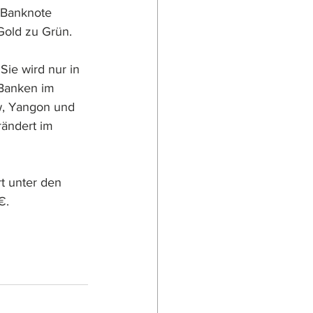
e Banknote 
Gold zu Grün.
Sie wird nur in 
Banken im 
w, Yangon und 
rändert im 
 unter den 
€.