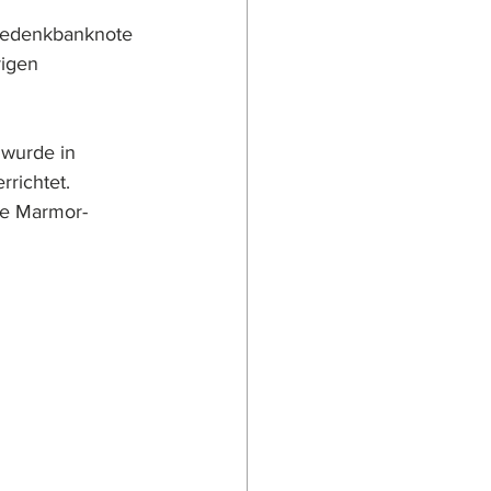
Gedenkbanknote 
rigen 
wurde in 
richtet. 
te Marmor-