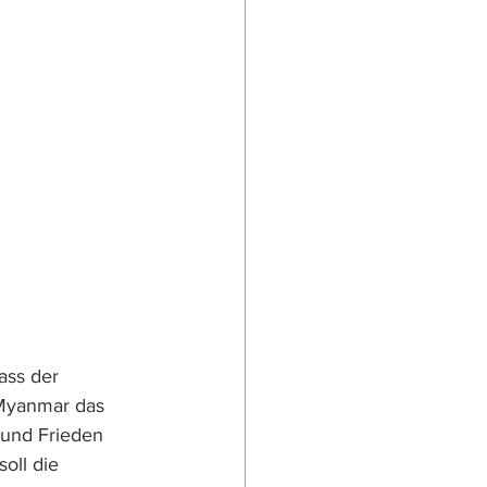
ass der 
 Myanmar das 
 und Frieden 
ll die  