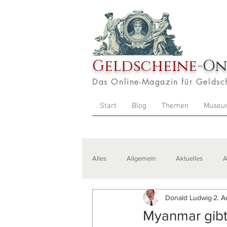
Geldscheine
-On
Das Online-Magazin für Geldsc
Start
Blog
Themen
Museu
Alles
Allgemein
Aktuelles
A
Donald Ludwig
2. A
Veranstaltungen
Zitate
Aus
Myanmar gib