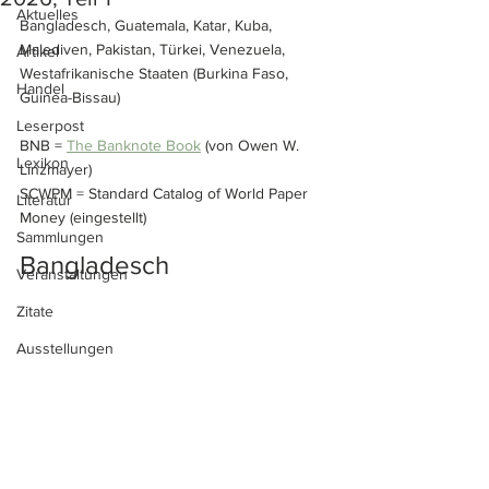
Aktuelles
Bangladesch, Guatemala, Katar, Kuba, 
Malediven, Pakistan, Türkei, Venezuela, 
Artikel
Westafrikanische Staaten (Burkina Faso, 
Handel
Guinea-Bissau)
Leserpost
BNB = 
The Banknote Book
 (von Owen W. 
Lexikon
Linzmayer)
SCWPM = Standard Catalog of World Paper 
Literatur
Money (eingestellt)
Sammlungen
Bangladesch
Veranstaltungen
Zitate
Ausstellungen