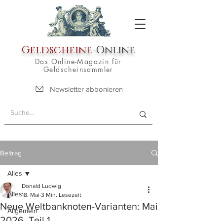
Geldscheine
-Online
Das Online-Magazin für
Geldscheinsammler
Newsletter abbonieren
Beitrag
Alles
Donald Ludwig
Alles
18. Mai
3 Min. Lesezeit
Neue Weltbanknoten-Varianten: Mai
Allgemein
2026, Teil 1