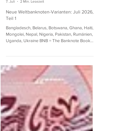
Donald Ludwig
7. Juli
2 Min. Lesezeit
Neue Weltbanknoten-Varianten: Juli 2026,
Teil 1
Bangladesch, Belarus, Botswana, Ghana, Haiti,
Mongolei, Nepal, Nigeria, Pakistan, Rumänien,
Uganda, Ukraine BNB = The Banknote Book
(von Owen W. Linzmayer) SCWPM = Standard
Catalog of World Paper Money (eingestellt)
Bangladesch 10 Taka, neue Auflage BNB
B366b: wie BNB B366a (SCWPM nicht gelistet),
aber mit neuer Unterschrift (Rahman). Belarus
200 Rubles von 2026 BNB B149a: wie BNB
B142 (SCWPM 42), aber mit neuer Unterschrift
(Golowtschenko), taktilen Linien am rechten und
lin