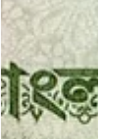
W. Linzmayer) SCWPM = Standard Catalog of
World Paper Money (eingestellt) Bangladesch
500 Taka, neue Auflage BNB B371c: wie BNB
B371b (SCWPM nicht gelistet), aber mit neuer
Unterschrift (Rahman). 1000 Taka, neue Auflage
BNB B372c: wie BNB B372b (SCWPM nicht
gelistet), aber mit neuer Unterschrift (Rahman). I