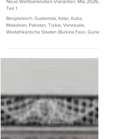
Donald Ludwig
18. Mai
3 Min. Lesezeit
Neue Weltbanknoten-Varianten: Mai 2026,
Teil 1
Bangladesch, Guatemala, Katar, Kuba,
Malediven, Pakistan, Türkei, Venezuela,
Westafrikanische Staaten (Burkina Faso, Guinea-
Bissau) BNB = The Banknote Book (von Owen
W. Linzmayer) SCWPM = Standard Catalog of
World Paper Money (eingestellt) Bangladesch
500 Taka von 2026 BNB B371b: wie BNB B371a
(SCWPM nicht gelistet), aber mit neuem Jahr.
1000 Taka von 2026 BNB B372b: wie BNB
B372a (SCWPM nicht gelistet), aber mit neuem
Jahr. Guatemala 5 Quetzales vom 07.02.2024
BNB B605h: wie