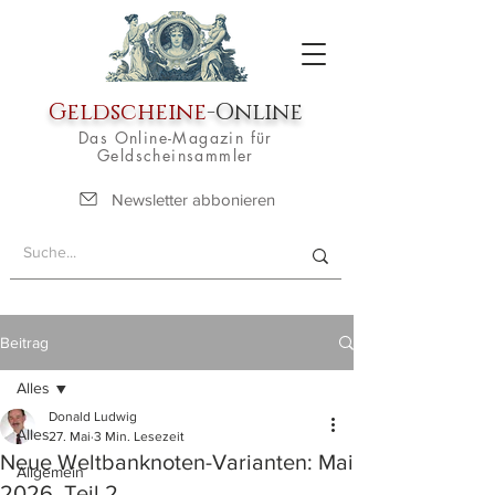
Geldscheine
-Online
Das Online-Magazin für
Geldscheinsammler
Newsletter abbonieren
Beitrag
Alles
Donald Ludwig
Alles
27. Mai
3 Min. Lesezeit
Neue Weltbanknoten-Varianten: Mai
Allgemein
2026, Teil 2