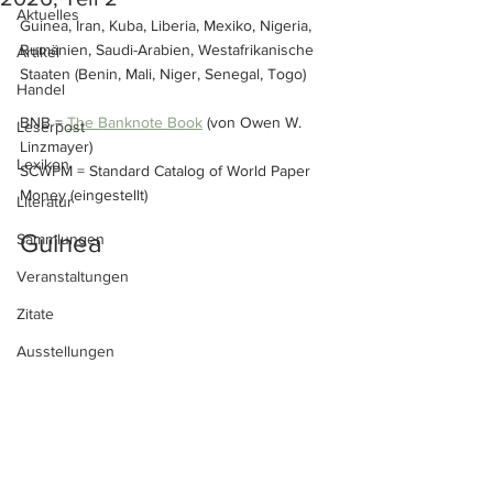
Aktuelles
Guinea, Iran, Kuba, Liberia, Mexiko, Nigeria, 
Rumänien, Saudi-Arabien, Westafrikanische 
Artikel
Staaten (Benin, Mali, Niger, Senegal, Togo)
Handel
BNB = 
The Banknote Book
 (von Owen W. 
Leserpost
Linzmayer)
Lexikon
SCWPM = Standard Catalog of World Paper 
Money (eingestellt)
Literatur
Guinea
Sammlungen
Veranstaltungen
Zitate
Ausstellungen