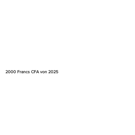
2000 Francs CFA von 2025
BNB B122Hy: wie BNB B122Hx (SCWPM 
616H), aber mit neuem Jahr (20)25 (die 
ersten beiden Stellen der Kontrollnummer 
geben das Druck- bzw. Ausgabejahr an). 
Buchstabe H = Niger.