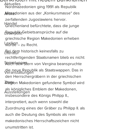
Aktuelles
Nordmazedonien ging 1991 als Republik 
Mazedonien aus der „Konkursmasse“ des 
Artikel
zerfallenden Jugoslawiens hervor. 
Handel
Griechenland befürchtete, dass die junge 
Republik Gebietsansprüche auf die 
Leserpost
griechische Region Makedonien erheben 
Lexikon
würde – zu Recht. 
Bei dem historisch keinesfalls zu 
Literatur
rechtfertigenden Staatsnamen blieb es nicht: 
Sammlungen
Auch den Stern von Vergina beanspruchte 
die neue Republik als Staatswappen. Das in 
Veranstaltungen
den Herrschergräbern in der griechischen 
Zitate
Region Makedonien gefundene Symbol wird 
als königliches Emblem der Makedonen, 
Ausstellungen
insbesondere des Königs Philipp II., 
interpretiert, auch wenn sowohl die 
Zuordnung eines der Gräber zu Philipp II. als 
auch die Deutung des Symbols als rein 
makedonisches Herrschaftszeichen nicht 
unumstritten ist.