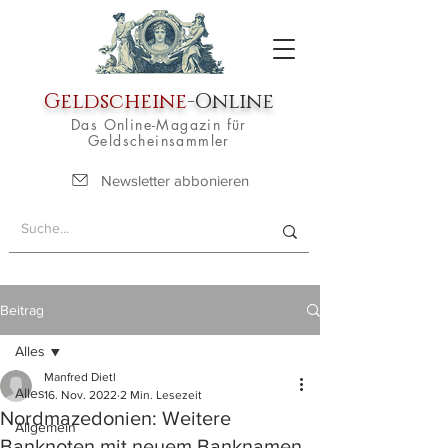
Geldscheine
-Online
Das Online-Magazin für
Geldscheinsammler
Newsletter abbonieren
Beitrag
Alles
Manfred Dietl
Alles
16. Nov. 2022
2 Min. Lesezeit
Nordmazedonien: Weitere
Allgemein
Banknoten mit neuem Banknamen