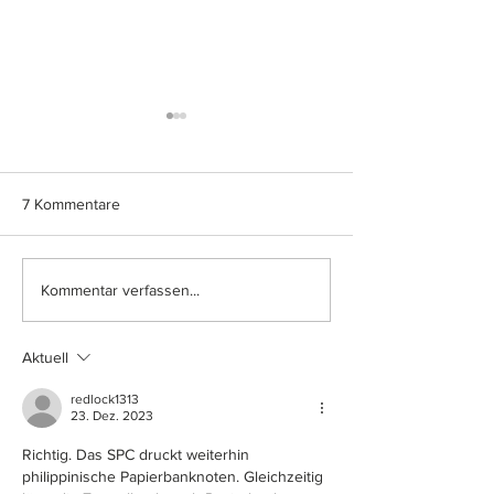
7 Kommentare
Philippinen: Design der
Philippinen: Wec
Kommentar verfassen...
neuen 1000-Piso-
Polymer-Bankno
Polymerbanknote enthüllt
Aktuell
redlock1313
23. Dez. 2023
Richtig. Das SPC druckt weiterhin 
philippinische Papierbanknoten. Gleichzeitig 