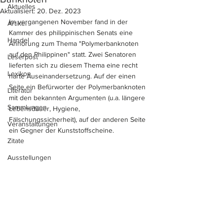
Aktuelles
Aktualisiert:
20. Dez. 2023
Im vergangenen November fand in der 
Artikel
Kammer des philippinischen Senats eine 
Handel
Anhörung zum Thema "Polymerbanknoten 
auf den Philippinen" statt. Zwei Senatoren 
Leserpost
lieferten sich zu diesem Thema eine recht 
Lexikon
harte Auseinandersetzung. Auf der einen 
Seite ein Befürworter der Polymerbanknoten 
Literatur
mit den bekannten Argumenten (u.a. längere 
Sammlungen
Lebensdauer, Hygiene, 
Fälschungssicherheit), auf der anderen Seite 
Veranstaltungen
ein Gegner der Kunststoffscheine.
Zitate
Ausstellungen