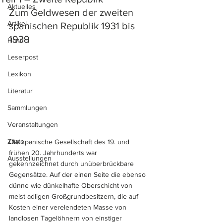
Aktuelles
Zum Geldwesen der zweiten 
Artikel
spanischen Republik 1931 bis 
1939
Handel
Leserpost
Lexikon
Literatur
Sammlungen
Veranstaltungen
Zitate
Die spanische Gesellschaft des 19. und 
frühen 20. Jahrhunderts war 
Ausstellungen
gekennzeichnet durch unüberbrückbare 
Gegensätze. Auf der einen Seite die ebenso 
dünne wie dünkelhafte Oberschicht von 
meist adligen Großgrundbesitzern, die auf 
Kosten einer verelendeten Masse von 
landlosen Tagelöhnern von einstiger 