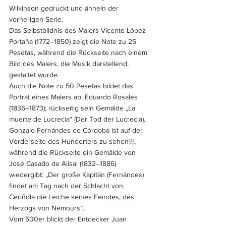
Wilkinson gedruckt und ähneln der 
vorherigen Serie. 
Das Selbstbildnis des Malers Vicente López 
Portaña (1772–1850) zeigt die Note zu 25 
Pesetas, während die Rückseite nach einem 
Bild des Malers, die Musik darstellend, 
gestaltet wurde. 
Auch die Note zu 50 Pesetas bildet das 
Porträt eines Malers ab: Eduardo Rosales 
(1836–1873); rückseitig sein Gemälde „La 
muerte de Lucrecia“ (Der Tod der Lucrecia). 
Gonzalo Fernándes de Córdoba ist auf der 
Vorderseite des Hunderters zu sehen
9)
, 
während die Rückseite ein Gemälde von 
José Casado de Alisal (1832–1886) 
wiedergibt: „Der große Kapitän (Fernándes) 
findet am Tag nach der Schlacht von 
Ceriñola die Leiche seines Feindes, des 
Herzogs von Nemours“. 
Vom 500er blickt der Entdecker Juan 