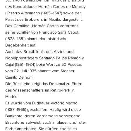
Stich von Camilo Delhom wird das Brustbild 
des Konquistador Hernán Cortes de Monroy 
i Pizarro Altamirano (1485–1547) sowie der 
Palast des Eroberers in Mexiko dargestellt. 
Das Gemälde „Hernán Cortes verbrennt 
seine Schiffe“ von Francisco Sans Cabot 
(1828–1881) nimmt eine historische 
Begebenheit auf. 
Auch das Brustbildnis des Arztes und 
Nobelpreisträgers Santiago Felipe Ramón y 
Cajal (1851–1934) beim Wert zu 50 Pesetas 
vom 22. Juli 1935 stammt vom Stecher 
Camilo Delhom. 
Die Rückseite zeigt das Denkmal zu Ehren 
des Wissenschaftlers im Retiro-Park in 
Madrid. 
Es wurde vom Bildhauer Victorio Macho 
(1887–1966) geschaffen. Häufig wird diese 
Banknote, deren Vorderseite vorwiegend 
Brauntöne aufweist, auch in blauer und roter 
Farbe angeboten. Sie dürften chemisch 