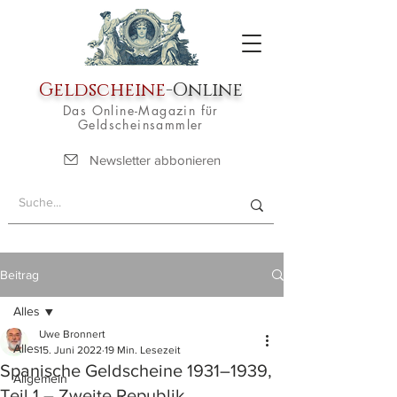
Geldscheine
-Online
Das Online-Magazin für
Geldscheinsammler
Newsletter abbonieren
Beitrag
Alles
Uwe Bronnert
Alles
15. Juni 2022
19 Min. Lesezeit
Spanische Geldscheine 1931–1939,
Allgemein
Teil 1 – Zweite Republik