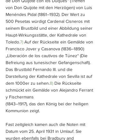
de Don Quijote con los Duques“ (Treffen 
von Don Quijote mit den Herzögen) von Luis 
Menéndes Pidal (1861–1932). Der Wert zu 
500 Pesetas würdigt Cardenal Cisneros mit 
seinem Brustbild und einer Abbildung seiner 
Haupt-Wirkungsstätte, der Kathedrale von 
Toledo.
7)
 Auf der Rückseite ein Gemälde von 
Francisco Jover y Casanova (1836–1890) 
„Liberación de los cautivos de Túnez“ (Die 
Befreiung aus tunesischer Gefangenschaft). 
Das Brustbild Fernando III. und die 
Darstellung der Kathedrale von Sevilla ist auf 
dem 1000er zu sehen.
8)
 Die Rückseite 
schmückt ein Gemälde von Alejandro Ferrant 
y Fischermans 
(1843–1917), das den König bei der heiligen 
Kommunion zeigt.
Fast zeitgleich kamen auch die Noten mit 
Datum vom 25. April 1931 in Umlauf. Sie 
wurden ebenfalls bei Bradbury and 