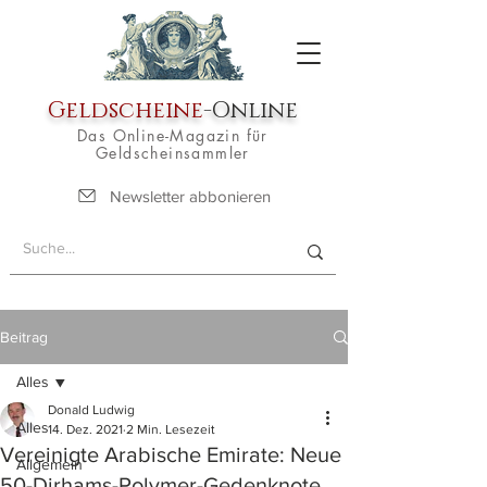
Geldscheine
-Online
Das Online-Magazin für
Geldscheinsammler
Newsletter abbonieren
Beitrag
Alles
Donald Ludwig
Alles
14. Dez. 2021
2 Min. Lesezeit
Vereinigte Arabische Emirate: Neue
Allgemein
50-Dirhams-Polymer-Gedenknote