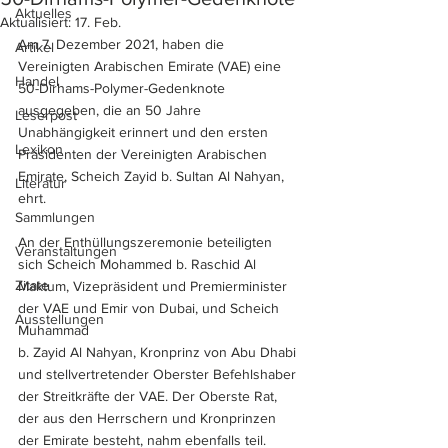
Aktuelles
Aktualisiert:
17. Feb.
Am 7. Dezember 2021, haben die 
Artikel
Vereinigten Arabischen Emirate (VAE) eine 
Handel
50-Dirhams-Polymer-Gedenknote 
ausgegeben, die an 50 Jahre 
Leserpost
Unabhängigkeit erinnert und den ersten 
Lexikon
Präsidenten der Vereinigten Arabischen 
Emirate, Scheich Zayid b. Sultan Al Nahyan, 
Literatur
ehrt.
Sammlungen
An der Enthüllungszeremonie beteiligten 
Veranstaltungen
sich Scheich Mohammed b. Raschid Al 
Zitate
Maktum, Vizepräsident und Premierminister 
der VAE und Emir von Dubai, und Scheich 
Ausstellungen
Muhammad 
b. Zayid Al Nahyan, Kronprinz von Abu Dhabi 
und stellvertretender Oberster Befehlshaber 
der Streitkräfte der VAE. Der Oberste Rat, 
der aus den Herrschern und Kronprinzen 
der Emirate besteht, nahm ebenfalls teil.