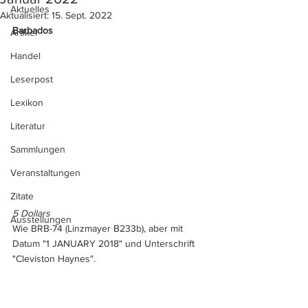
Aktuelles
Aktualisiert:
15. Sept. 2022
Barbados
Artikel
Handel
Leserpost
Lexikon
Literatur
Sammlungen
Veranstaltungen
Zitate
5 Dollars
Ausstellungen
Wie BRB-74 (Linzmayer B233b), aber mit 
Datum "1 JANUARY 2018" und Unterschrift 
"Cleviston Haynes".