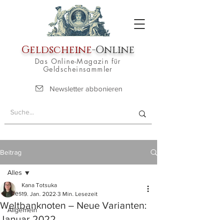
Geldscheine
-Online
Das Online-Magazin für
Geldscheinsammler
Newsletter abbonieren
Beitrag
Alles
Kana Totsuka
Alles
19. Jan. 2022
3 Min. Lesezeit
Weltbanknoten – Neue Varianten:
Allgemein
Januar 2022