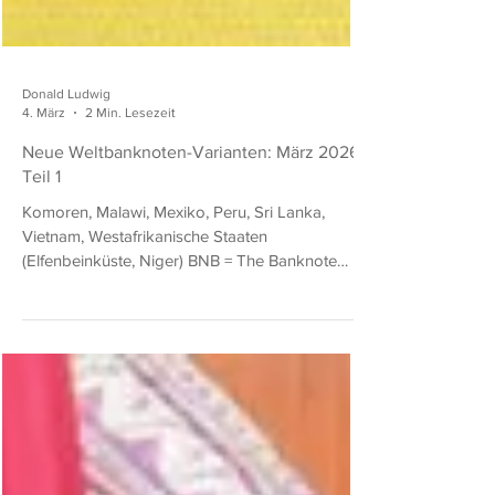
Donald Ludwig
4. März
2 Min. Lesezeit
Neue Weltbanknoten-Varianten: März 2026,
Teil 1
Komoren, Malawi, Mexiko, Peru, Sri Lanka,
Vietnam, Westafrikanische Staaten
(Elfenbeinküste, Niger) BNB = The Banknote
Book (von Owen W. Linzmayer) SCWPM =
Standard Catalog of World Paper Money
(eingestellt) Komoren 5000 Francs von 2025
BNB B311a: wie BNB B309 (SCWPM 18), aber mit