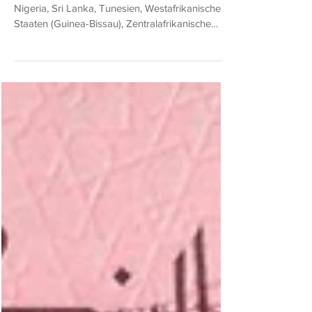
Botswana, Guinea, Kuba, Mexiko, Neuseeland,
Nigeria, Sri Lanka, Tunesien, Westafrikanische
Staaten (Guinea-Bissau), Zentralafrikanische
Staaten BNB = The Banknote Book (von Owen
W. Linzmayer) SCWPM = Standard Catalog of
World Paper Money (eingestellt) Botswana 20
Pula von 2024 BNB B125i: wie BNB B125h
(SCWPM 31), aber mit neuen Unterschriften
(Gaolathe/Dekop), neuem Jahr und einem neuen
Sicherheitsstreifen auf der Rückseite. 50 Pula
von 2024 BNB B126f: wie BNB B126e (SCWPM
32