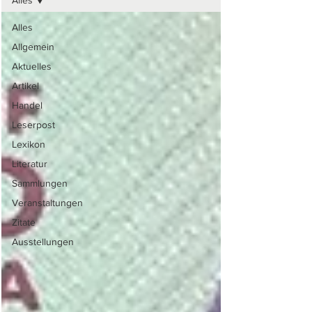
Alles
Alles
Allgemein
Aktuelles
Artikel
Handel
Leserpost
Lexikon
Literatur
Sammlungen
Veranstaltungen
Zitate
Ausstellungen