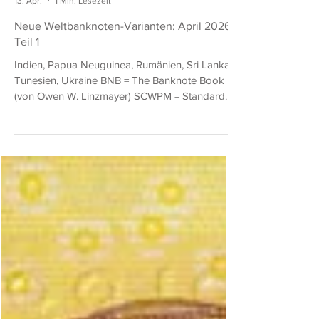
Donald Ludwig
13. Apr.
1 Min. Lesezeit
Neue Weltbanknoten-Varianten: April 2026,
Teil 1
Indien, Papua Neuguinea, Rumänien, Sri Lanka,
Tunesien, Ukraine BNB = The Banknote Book
(von Owen W. Linzmayer) SCWPM = Standard
Catalog of World Paper Money (eingestellt)
Indien 200 Rupees von 2026 BNB B302j: wie
BNB B302i (SCWPM 113), aber mit neuem Jahr.
500 Rupees von 2026 BNB B303k: wie BNB
B303j (SCWPM 114), aber mit neuem Jahr. Papua
Neuguinea 10 Kina von 2025 BNB B156c: wie
BNB B156b (SCWPM nicht gelistet), aber mit
neuem Jahr (20)25 (die ersten beiden Stellen
der Kon