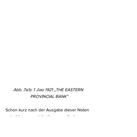
Abb. 7a/b: 1 Jiao 1921 „THE EASTERN 
PROVINCIAL BANK”
Schon kurz nach der Ausgabe dieser Noten 
entschloss man sich, diesen englischen 
Namen nicht mehr zu verwenden. Schon auf 
den Kleingeldnoten, die nur 2 Jahre später 
erschienen, finden wir den neuen Namen 