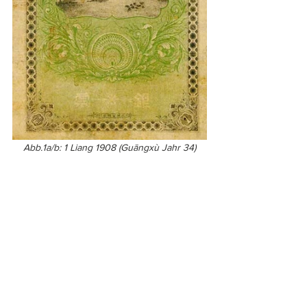
Abb.1a/b: 1 Liang 1908 (Guāngxù Jahr 34)