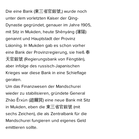
Die eine Bank (東三省官銀號,) wurde noch 
unter dem vorletzten Kaiser der Qing-
Dynastie gegründet, genauer im Jahre 1905, 
mit Sitz in Mukden, heute Shěnyáng (瀋陽) 
genannt und Hauptstadt der Provinz 
Liáoníng. In Mukden gab es schon vorher 
eine Bank der Provinzregierung, sie hieß 奉
天官銀號 (Regierungsbank von Fèngtiān), 
aber infolge des russisch-Japanischen 
Krieges war diese Bank in eine Schieflage 
geraten. 
Um das Finanzwesen der Mandschurei 
wieder zu stabilisieren, gründete General 
Zhào Ěrxùn (趙爾巽) eine neue Bank mit Sitz 
in Mukden, eben die 東三省官銀號 (mit 
sechs Zeichen), die als Zentralbank für die 
Mandschurei fungieren und eigenes Geld 
emittieren sollte.