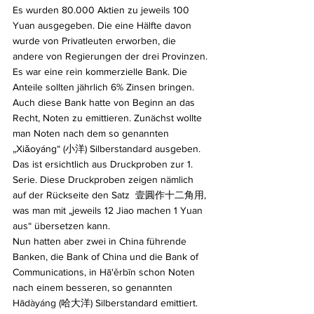
Es wurden 80.000 Aktien zu jeweils 100 
Yuan ausgegeben. Die eine Hälfte davon 
wurde von Privatleuten erworben, die 
andere von Regierungen der drei Provinzen. 
Es war eine rein kommerzielle Bank. Die 
Anteile sollten jährlich 6% Zinsen bringen.
Auch diese Bank hatte von Beginn an das 
Recht, Noten zu emittieren. Zunächst wollte 
man Noten nach dem so genannten 
„Xiǎoyáng“ (小洋) Silberstandard ausgeben. 
Das ist ersichtlich aus Druckproben zur 1. 
Serie. Diese Druckproben zeigen nämlich 
auf der Rückseite den Satz  壹圓作十二角用, 
was man mit „jeweils 12 Jiao machen 1 Yuan 
aus“ übersetzen kann.
Nun hatten aber zwei in China führende 
Banken, die Bank of China und die Bank of 
Communications, in Hā'ěrbīn schon Noten 
nach einem besseren, so genannten 
Hādàyáng (哈大洋) Silberstandard emittiert. 