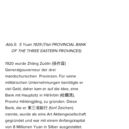
Abb.5:  5 Yuan 1929 (Titel PROVINCIAL BANK 
OF THE THREE EASTERN PROVINCES)
1920 wurde Zhāng Zuòlín (張作霖) 
Generalgouverneur der drei 
mandschurischen  Provinzen. Für seine 
militärischen Unternehmungen benötigte er 
viel Geld, daher kam er auf die Idee, eine 
Bank mit Hauptsitz in Hā'ěrbīn (哈爾濱), 
Provinz Hēilóngjiāng, zu gründen. Diese 
Bank, die er 東三省銀行 (fünf Zeichen) 
nannte, wurde als eine Art Aktiengesellschaft 
gegründet und war mit einem Anfangskapital 
von 8 Millionen Yuan in Silber ausgestattet. 