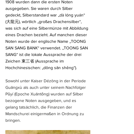
1908 wurden dann die ersten Noten 
ausgegeben. Sie waren durch Silber 
gedeckt, Silberstandard war „dà lóng yuán“ 
(大龍元), wörtlich „großes Drachensilber“, 
was sich auf eine Silbermünze mit Abbildung 
eines Drachen bezieht. Auf manchen dieser 
Noten wurde der englische Name „TOONG 
SAN SANG BANK“ verwendet. „TOONG SAN 
SANG“ ist die lokale Aussprache der drei 
Zeichen 東三省 (Aussprache im 
Hochchinesischen: „dōng sān shěng“).
Sowohl unter Kaiser Dézōng in der Periode 
Guāngxù als auch unter seinem Nachfolger 
Pǔyí (Epoche Xuāntǒng) wurden auf Silber 
bezogene Noten ausgegeben, und es 
gelang tatsächlich, die Finanzen der 
Mandschurei einigermaßen in Ordnung zu 
bringen.