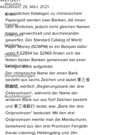
Aktuelles
Aktualisiert:
26. März 2021
In westlichen Katalogen zu chinesischem 
Artikel
Papiergeld werden zwei Banken, die einen 
Handel
sehr ähnlichen, jedoch nicht gleichen Namen 
tragen, verwechselt und durcheinander 
Leserpost
geworfen. Der Standard Catalog of World 
Lexikon
Paper Money (SCWPM) ist ein Beispiel dafür: 
unter P.S2854 bis S2965 finden sich die 
Literatur
Noten beider Banken gemeinsam bei einer 
Sammlungen
einzigen Bank aufgelistet.
Der chinesische Name der einen Bank 
Veranstaltungen
besteht aus sechs Zeichen und lautet 東三省
Zitate
官銀號, wörtlich „Regierungsbank der drei 
Ostprovinzen“, während der Name der 
Ausstellungen
anderen Bank nur aus fünf Zeichen besteht 
und 東三省銀行 lautet, was „Bank der drei 
Ostprovinzen“ bedeutet. Mit den drei 
Ostprovinzen meinte man die Mandschurei, 
bestehend aus den drei Provinzen Fèngtiān 
(heute Liáoníng), Hēilóngjiāng und Jílín.