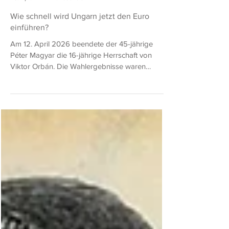
Donald Ludwig
20. Apr.
2 Min. Lesezeit
Wie schnell wird Ungarn jetzt den Euro
einführen?
Am 12. April 2026 beendete der 45-jährige
Péter Magyar die 16-jährige Herrschaft von
Viktor Orbán. Die Wahlergebnisse waren
phänomenal. Nachdem fast alle Stimmen
ausgezählt sind, sagen Wahlbeamte, dass
Magyars Tisza-Partei über zwei Drittel der Sitze
im Parlament sichern wird, was es seiner Partei
ermöglicht, die ungarische Verfassung zu
ändern und viele der umstrittenen und
autokratischen Änderungen rückgängig zu
machen, die Orbán und seine Fidesz-Partei
vorgenommen haben. M