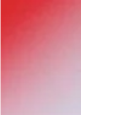
haben HIER in unserem Blog darüber berichtet.
Im Juli 2025 startete die EZB einen öffentlichen
Wettbewerb für die Gestaltung der künftigen
Euro-Banknoten. Wir haben HIER in unserem
Blog darüber berichtet. Am 23. Juli 2026 stellte
Christine Lagarde, Präsidentin der EZB, die zehn
in die engere Wahl gekommene
Gestaltungsentwürfe für die nächste Serie von E