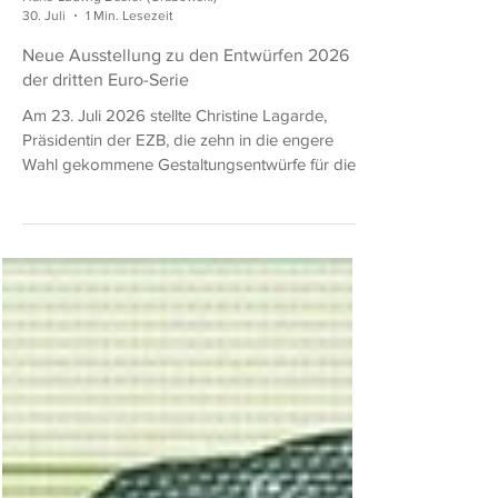
Hans-Ludwig Besler (Grabowski)
30. Juli
1 Min. Lesezeit
Neue Ausstellung zu den Entwürfen 2026
der dritten Euro-Serie
Am 23. Juli 2026 stellte Christine Lagarde,
Präsidentin der EZB, die zehn in die engere
Wahl gekommene Gestaltungsentwürfe für die
nächste Serie von Euro-Banknoten vor. Wir
haben stellen unseren Lesern eine Ausstellung
sämtlicher Entwürfe in bester Bildqualität zur
Verfügung, um selbst einen Eindruck von den
Vorschlägen zu unseren zukünftigen Euro-
Banknoten zu machen. Möchten Sie an der
offiziellen Umfrage teilnehmen? Wenn ja,
beginnen Sie HIER.