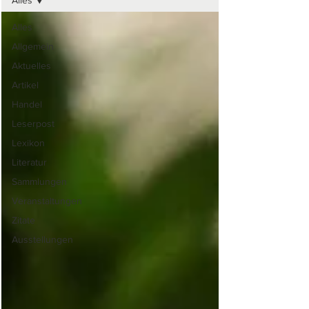
Alles
Alles
Allgemein
Aktuelles
Artikel
Handel
Leserpost
Lexikon
Literatur
Sammlungen
Veranstaltungen
Zitate
Ausstellungen