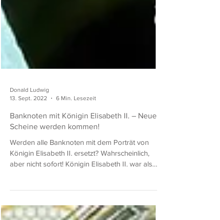
Donald Ludwig
13. Sept. 2022
6 Min. Lesezeit
Banknoten mit Königin Elisabeth II. – Neue
Scheine werden kommen!
Werden alle Banknoten mit dem Porträt von
Königin Elisabeth II. ersetzt? Wahrscheinlich,
aber nicht sofort! Königin Elisabeth II. war als
Oberhaupt des Commonwealth of Nations auch
Staatsoberhaupt vieler Länder des
Commonwealth, eines politischen