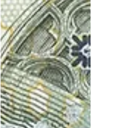
Zusammenschlusses von (jetzt) 56
Mitgliedstaaten, von denen die überwiegende
Mehrheit ehemalige Territorien des britischen
Empire sind. Die Queen ist auf den Banknoten
von dreiunddreißig „Ländern“ abgebildet (sowie
auf einem für Sam