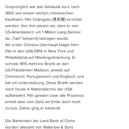
Ursprünglich war das Gebäude kurz nach 
1800 von einem reichen chinesischen 
Kaufmann, Pān Chǎngyào (潘長耀) errichtet 
worden. Von ihm wissen wir, dass er von 
US-Amerikanern um 1 Million Liang (besser 
als „Tael“ bekannt) betrogen wurde. 
Als erster Chinese überhaupt klagte Herr 
Pān in den USA (1814 in New York und 
Philadelphia) auf Wiedergutmachung. Er 
schrieb 1815 mehrere Briefe an den 
US-Präsidenten Madison, jeweils auf 
Chinesisch. Portugiesisch und Englisch, und 
bat um Unterstützung. Diese Briefe werden 
noch heute in Nationalarchiv der USA 
aufbewahrt. Pān gewann zwar alle Prozesse, 
erhielt aber sein Geld am Ende doch nicht 
zurück. Daher ging er bankrott.
Die Banknoten der Land Bank of China 
wurden allesamt von Waterlow & Sons 