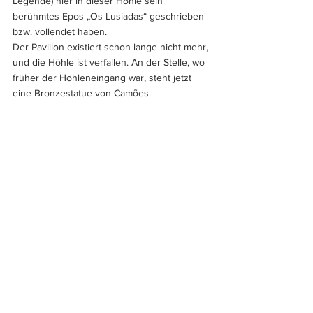
Legende) hier in dieser Höhle sein 
berühmtes Epos „Os Lusiadas“ geschrieben 
bzw. vollendet haben. 
Der Pavillon existiert schon lange nicht mehr, 
und die Höhle ist verfallen. An der Stelle, wo 
früher der Höhleneingang war, steht jetzt 
eine Bronzestatue von Camões.
Abb. 5
: Bild des von Pān errichteten Hauses, 
Guǎngzhōu-Museum.
Als Vorlagen für die beiden Motive dienten 