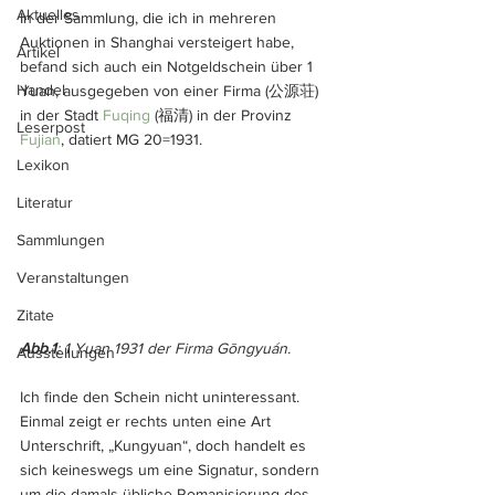
Aktuelles
In der Sammlung, die ich in mehreren 
Auktionen in Shanghai versteigert habe, 
Artikel
befand sich auch ein Notgeldschein über 1 
Handel
Yuan, ausgegeben von einer Firma (公源荘) 
in der Stadt 
Fuqing
 (福清) in der Provinz 
Leserpost
Fujian
, datiert MG 20=1931.
Lexikon
Literatur
Sammlungen
Veranstaltungen
Zitate
Abb.1
: 1 Yuan 1931 der Firma Gōngyuán.
Ausstellungen
Ich finde den Schein nicht uninteressant. 
Einmal zeigt er rechts unten eine Art 
Unterschrift, „Kungyuan“, doch handelt es 
sich keineswegs um eine Signatur, sondern 
um die damals übliche Romanisierung des 