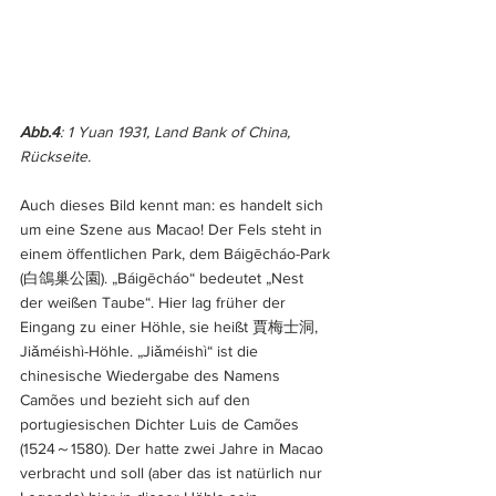
Abb.4
: 1 Yuan 1931, Land Bank of China, 
Rückseite.
Auch dieses Bild kennt man: es handelt sich 
um eine Szene aus Macao! Der Fels steht in 
einem öffentlichen Park, dem Báigēcháo-Park 
(白鴿巢公園). „Báigēcháo“ bedeutet „Nest 
der weißen Taube“. Hier lag früher der 
Eingang zu einer Höhle, sie heißt 賈梅士洞, 
Jiǎméishì-Höhle. „Jiǎméishì“ ist die 
chinesische Wiedergabe des Namens 
Camões und bezieht sich auf den 
portugiesischen Dichter Luis de Camões 
(1524～1580). Der hatte zwei Jahre in Macao 
verbracht und soll (aber das ist natürlich nur 