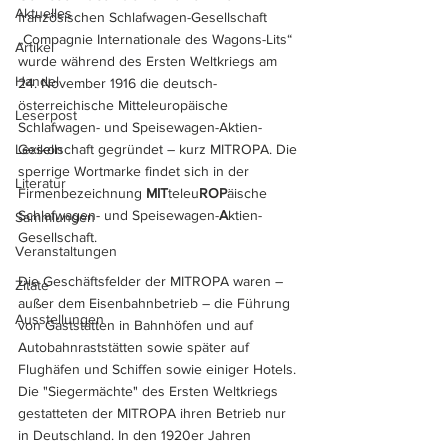
Aktuelles
französischen Schlafwagen-Gesellschaft 
„Compagnie Internationale des Wagons-Lits“ 
Artikel
wurde während des Ersten Weltkriegs am 
Handel
24. November 1916 die deutsch-
österreichische Mitteleuropäische 
Leserpost
Schlafwagen- und Speisewagen-Aktien-
Lexikon
Gesellschaft gegründet – kurz MITROPA. Die 
sperrige Wortmarke findet sich in der 
Literatur
Firmenbezeichnung 
MIT
teleu
ROP
äische 
Schlafwagen- und Speisewagen-
A
ktien-
Sammlungen
Gesellschaft.
Veranstaltungen
Die Geschäftsfelder der MITROPA waren – 
Zitate
außer dem Eisenbahnbetrieb – die Führung 
Ausstellungen
von Gaststätten in Bahnhöfen und auf 
Autobahnraststätten sowie später auf 
Flughäfen und Schiffen sowie einiger Hotels. 
Die "Siegermächte" des Ersten Weltkriegs 
gestatteten der MITROPA ihren Betrieb nur 
in Deutschland. In den 1920er Jahren 