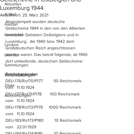
Aktuelles
Luxemburg 1944
Artikel
Aktualisiert:
25. März 2021
Abgestempelt wurden deutsche 
Handel
Geldscheine 1944 in den von den Alliierten 
Leserpost
besetzten Gebieten Ostbelgiens und in 
Luxemburg,  die 1940 bzw. 1942 dem 
Lexikon
Großdeutschen Reich angeschlossen 
worden waren. Das betraf folgende, ab 1940 
Literatur
dort umlaufende, deutschen Geldscheine:
Sammlungen
Reichsbanknoten
Veranstaltungen
DEU-176/Ro170/P177         50 Reichsmark   
Zitate
vom   11.10.1924
DEU-177/Ro171/P178       100 Reichsmark   
Ausstellungen
vom   11.10.1924
DEU-178/Ro172/P179     1000 Reichsmark   
vom   11.10.1924
DEU-183/Ro173/P180         10 Reichsmark    
vom   22.01.1929
DEU-184/Ro174/P181         20 Reichsmark    