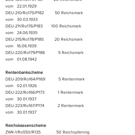
vom   22.01.1929
DEU-210/Ro175/P182         50 Reichsmark    
vom   30.03.1933
DEU-211/Ro176/P183       100 Reichsmark    
vom   24.06.1935
DEU-215/Ro178/P185         20 Reichsmark    
vom   16.06.1939
DEU-220/Ro179/P186           5 Reichsmark    
vom   01.08.1942
Rentenbankscheine
DEU-209/Ro164/P169           5 Rentenmark    
vom   02.01.1926
DEU-222/Ro166/P173           1 Rentenmark    
vom   30.01.1937
DEU-223/Ro167/P174           2 Rentenmark    
vom   30.01.1937
Reichskassenscheine
ZWK-1/Ro550/R135             50 Reichspfennig 