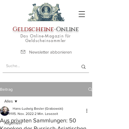
Geldscheine
-Online
Das Online-Magazin für
Geldscheinsammler
Newsletter abbonieren
Beitrag
Alles
Hans-Ludwig Besler (Grabowski)
Alles
15. Nov. 2022
2 Min. Lesezeit
Aus privaten Sammlungen: 50
Allgemein
Kopeken der Russisch-Asiatischen