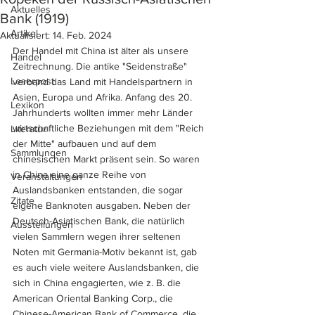
Aktuelles
Bank (1919)
Artikel
Aktualisiert:
14. Feb. 2024
Der Handel mit China ist älter als unsere 
Handel
Zeitrechnung. Die antike "Seidenstraße" 
Leserpost
verband das Land mit Handelspartnern in 
Asien, Europa und Afrika. Anfang des 20. 
Lexikon
Jahrhunderts wollten immer mehr Länder 
wirtschaftliche Beziehungen mit dem "Reich 
Literatur
der Mitte" aufbauen und auf dem 
Sammlungen
chinesischen Markt präsent sein. So waren 
in China eine ganze Reihe von 
Veranstaltungen
Auslandsbanken entstanden, die sogar 
Zitate
eigene Banknoten ausgaben. Neben der 
Deutsch-Asiatischen Bank, die natürlich 
Ausstellungen
vielen Sammlern wegen ihrer seltenen 
Noten mit Germania-Motiv bekannt ist, gab 
es auch viele weitere Auslandsbanken, die 
sich in China engagierten, wie z. B. die 
American Oriental Banking Corp., die 
Chinese-American Bank of Commerce, die 