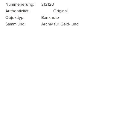
Nummerierung:	312120
Authentizität:		Original
Objekttyp:		Banknote
Sammlung:		Archiv für Geld- und 
Zeitgeschichte, Sammlung Grabowski
Zitate:
CHN-S 473a (Standard Catalog of World 
Paper Money, Vol. I – Specialized Issus)
B6783 (Owen W. Linzmayer: The 
Banknote Book: China)
Hans-Ludwig Grabowski
Wenn auch Sie ein besonderes Stück aus 
einer Sammlung vorstellen möchten, dann 
schicken Sie einfach eine E-Mail an: 
info@geldscheine-online.com
.
Weltbanknoten
Hans-Ludwig Grabowski
Asien
China
Sammlung Grabowski
Rubel
Eisenbahn
Sammlungen