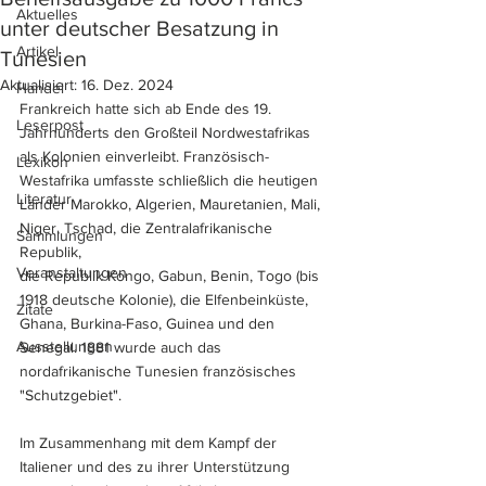
Aktuelles
unter deutscher Besatzung in
Artikel
Tunesien
Aktualisiert:
16. Dez. 2024
Handel
Frankreich hatte sich ab Ende des 19. 
Leserpost
Jahrhunderts den Großteil Nordwestafrikas 
als Kolonien einverleibt. Französisch-
Lexikon
Westafrika umfasste schließlich die heutigen 
Literatur
Länder Marokko, Algerien, Mauretanien, Mali, 
Niger, Tschad, die Zentralafrikanische 
Sammlungen
Republik, 
Veranstaltungen
die Republik Kongo, Gabun, Benin, Togo (bis 
1918 deutsche Kolonie), die Elfenbeinküste, 
Zitate
Ghana, Burkina-Faso, Guinea und den 
Ausstellungen
Senegal. 1881 wurde auch das 
nordafrikanische Tunesien französisches 
"Schutzgebiet".
Im Zusammenhang mit dem Kampf der 
Italiener und des zu ihrer Unterstützung 