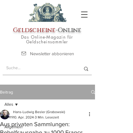
Geldscheine
-Online
Das Online-Magazin für
Geldscheinsammler
Newsletter abbonieren
Beitrag
Alles
Hans-Ludwig Besler (Grabowski)
Alles
10. Apr. 2024
3 Min. Lesezeit
Aus privaten Sammlungen:
Allgemein
Behelfsausgabe zu 1000 Francs