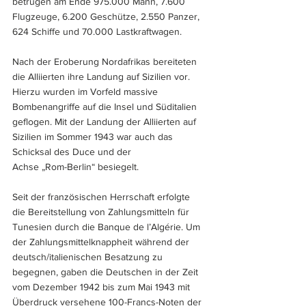
betrugen am Ende 975.000 Mann, 7.600 
Flugzeuge, 6.200 Geschütze, 2.550 Panzer, 
624 Schiffe und 70.000 Lastkraftwagen.
Nach der Eroberung Nordafrikas bereiteten 
die Alliierten ihre Landung auf Sizilien vor. 
Hierzu wurden im Vorfeld massive 
Bombenangriffe auf die Insel und Süditalien 
geflogen. Mit der Landung der Alliierten auf 
Sizilien im Sommer 1943 war auch das 
Schicksal des Duce und der 
Achse „Rom-Berlin“ besiegelt.
Seit der französischen Herrschaft erfolgte 
die Bereitstellung von Zahlungsmitteln für 
Tunesien durch die Banque de l’Algérie. Um 
der Zahlungsmittelknappheit während der 
deutsch/italienischen Besatzung zu 
begegnen, gaben die Deutschen in der Zeit 
vom Dezember 1942 bis zum Mai 1943 mit 
Überdruck versehene 100-Francs-Noten der 